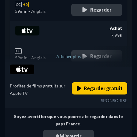
CC
HD
Regarder
59min
- Anglais
Achat
7,99€
CC
Regarder
Afficher plus
59min
- Anglais
retail price
+ 5
États-Unis
Profitez de films gratuits sur
Regarder gratuit
Apple TV
SPONSORISE
Soyez averti lorsque vous pourrez le regarder dans le
pays France.
M'avertir