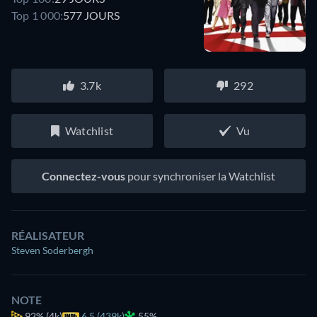
Top 1 000:
577 JOURS
3.7k
292
Watchlist
Vu
Connectez-vous
pour synchroniser la Watchlist
RÉALISATEUR
Steven Soderbergh
NOTE
92%
(4k)
6.5 (439k)
55%