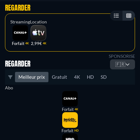
REGARDER
Streaming
Location
Forfait
2,99€
4K
4K
SPONSORISE
REGARDER
🇫🇷
Meilleur prix
Gratuit
4K
HD
SD
Abo
Forfait
4K
Forfait
HD