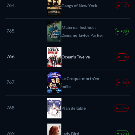
764.
Gangs of New York
-17
Maternal Instinct :
765.
+38
L'énigme Taylor Parker
766.
Ocean's Twelve
-94
Le Croque-mort s'en
767.
-36
mêle
768.
Plan de table
-256
769.
Lady Bird
+20