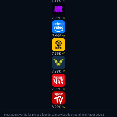
7,99€
HD
7,99€
HD
7,99€
4K
7,99€
HD
7,99€
HD
7,99€
HD
8,99€
HD
Nous avons vérifié les mises à jour de 106 services de streaming le 7 août 2026 à