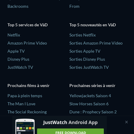
Backrooms
From
Top 5 services de VàD
Top 5 nouveautés en VàD
Netflix
Sorties Netflix
Amazon Prime Video
Sorties Amazon Prime Video
Apple TV
Sorties Apple TV
Disney Plus
Sorties Disney Plus
JustWatch TV
Sorties JustWatch TV
Prochains films à venir
Prochaines séries à venir
‎Papa à plein temps
Yellowjackets Saison 4
The Man I Love
Slow Horses Saison 6
The Social Reckoning
Dune : Prophecy Saison 2
La Conscience politique
The Gentlemen Saison 2
Quand la vie recommence...
Love Is Blind: UK Saison 3