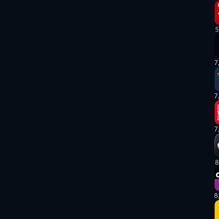
5
7
7
7
8
8