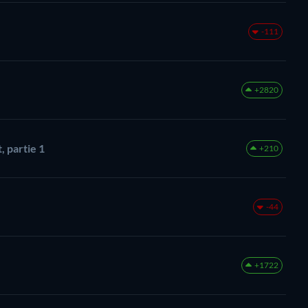
-111
+2820
 partie 1
+210
-44
+1722