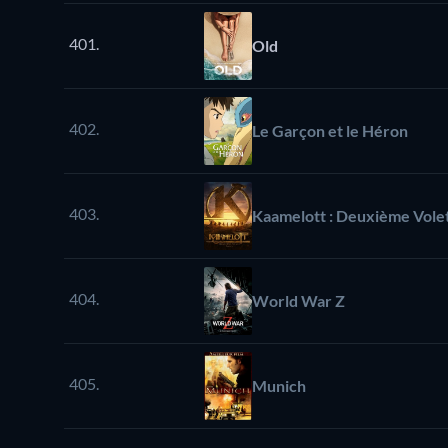
401.
Old
402.
Le Garçon et le Héron
403.
Kaamelott : Deuxième Volet,
404.
World War Z
405.
Munich