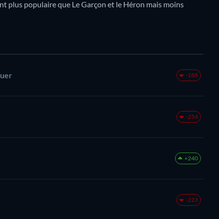
ent plus populaire que Le Garçon et le Héron mais moins
guer
-188
-254
+240
-223