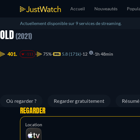
Accueil
Nouveautés
Popula
Actuellement disponible sur 9 services de streaming.
OLD
(2021)
401.
75%
5.8 (171k)
12
1h 48min
-111
Où regarder ?
Regarder gratuitement
Résumé
REGARDER
Location