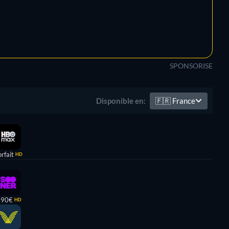
SPONSORISE
🇫🇷
France
Disponible en:
rfait
HD
,90€
HD