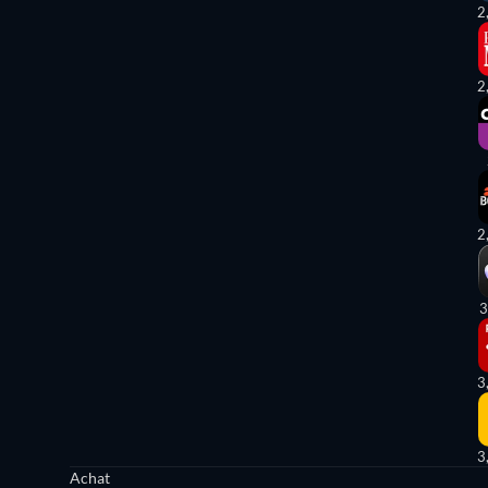
2
2
2
3
3
3
Achat