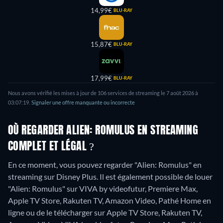
14,99€
BLU-RAY
15,87€
BLU-RAY
17,99€
BLU-RAY
Nous avons vérifié les mises à jour de
106
services de streaming le
7 août 2026
à
03:07:19
.
Signaler une offre manquante ou incorrecte
OÙ REGARDER ALIEN: ROMULUS EN STREAMING
COMPLET ET LÉGAL ?
En ce moment, vous pouvez regarder "Alien: Romulus" en
streaming sur Disney Plus. Il est également possible de louer
"Alien: Romulus" sur VIVA by videofutur, Premiere Max,
Apple TV Store, Rakuten TV, Amazon Video, Pathé Home en
ligne ou de le télécharger sur Apple TV Store, Rakuten TV,