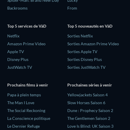
Spider-Man: Brand New Day
Lucky
Backrooms
From
Top 5 services de VàD
Top 5 nouveautés en VàD
Netflix
Sorties Netflix
Amazon Prime Video
Sorties Amazon Prime Video
Apple TV
Sorties Apple TV
Disney Plus
Sorties Disney Plus
JustWatch TV
Sorties JustWatch TV
Prochains films à venir
Prochaines séries à venir
‎Papa à plein temps
Yellowjackets Saison 4
The Man I Love
Slow Horses Saison 6
The Social Reckoning
Dune : Prophecy Saison 2
La Conscience politique
The Gentlemen Saison 2
Le Dernier Refuge
Love Is Blind: UK Saison 3