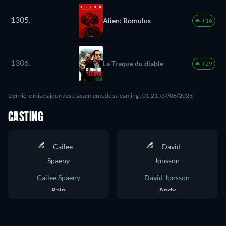
1305.
Alien: Romulus
+16
1306.
La Traque du diable
+29
Dernière mise à jour des classements de streaming : 01:21, 07/08/2026
CASTING
Cailee Spaeny
David Jonsson
Rain
Andy