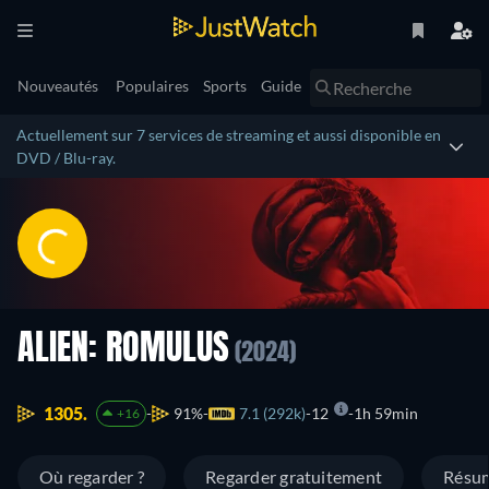
Nouveautés
Populaires
Sports
Guide
Actuellement sur 7 services de streaming et aussi disponible en
DVD / Blu-ray.
ALIEN: ROMULUS
(2024)
1305.
91%
7.1 (292k)
12
1h 59min
+16
Où regarder ?
Regarder gratuitement
Résu