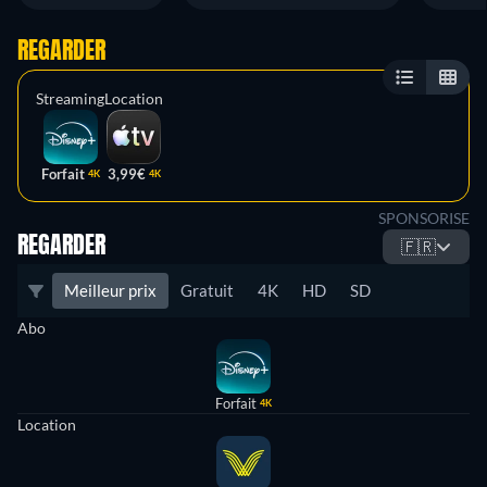
REGARDER
Streaming
Location
Forfait
3,99€
4K
4K
SPONSORISE
REGARDER
🇫🇷
Meilleur prix
Gratuit
4K
HD
SD
Abo
Forfait
4K
Location