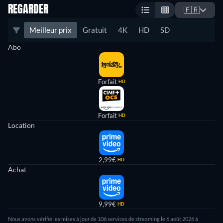
REGARDER
🇫🇷
Meilleur prix
Gratuit
4K
HD
SD
Abo
Forfait
HD
Forfait
HD
Location
2,99€
HD
Achat
9,99€
HD
Nous avons vérifié les mises à jour de
106
services de streaming le
6 août 2026
à