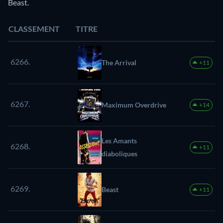
Beast.
CLASSEMENT
TITRE
6266.
The Arrival
+11
6267.
Maximum Overdrive
+14
Les Amants
6268.
+11
diaboliques
6269.
Beast
+11