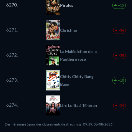
6270.
Pirates
+15
6271.
Christine
-36
La Malédiction de la
6272.
-38
Panthère rose
Chitty Chitty Bang
6273.
+10
Bang
6274.
Lire Lolita à Téhéran
-34
Dernière mise à jour des classements de streaming : 09:19, 06/08/2026