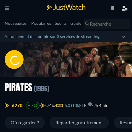
Nouveautés
Populaires
Sports
Guide
Actuellement disponible sur 3 services de streaming.
PIRATES
(1986)
6270.
74%
6.0 (10k)
TP
2h 4min
+15
Où regarder ?
Regarder gratuitement
Résu