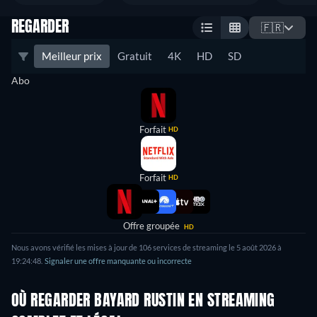
REGARDER
🇫🇷
Meilleur prix
Gratuit
4K
HD
SD
Abo
Forfait
HD
Forfait
HD
Offre groupée
HD
Nous avons vérifié les mises à jour de 106 services de streaming le 5 août 2026 à
19:24:48.
Signaler une offre manquante ou incorrecte
OÙ REGARDER BAYARD RUSTIN EN STREAMING