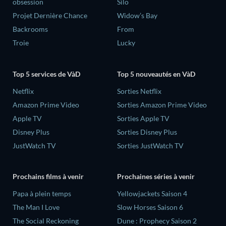
obsession
Silo
Projet Dernière Chance
Widow’s Bay
Backrooms
From
Troie
Lucky
Top 5 services de VàD
Top 5 nouveautés en VàD
Netflix
Sorties Netflix
Amazon Prime Video
Sorties Amazon Prime Video
Apple TV
Sorties Apple TV
Disney Plus
Sorties Disney Plus
JustWatch TV
Sorties JustWatch TV
Prochains films à venir
Prochaines séries à venir
‎Papa à plein temps
Yellowjackets Saison 4
The Man I Love
Slow Horses Saison 6
The Social Reckoning
Dune : Prophecy Saison 2