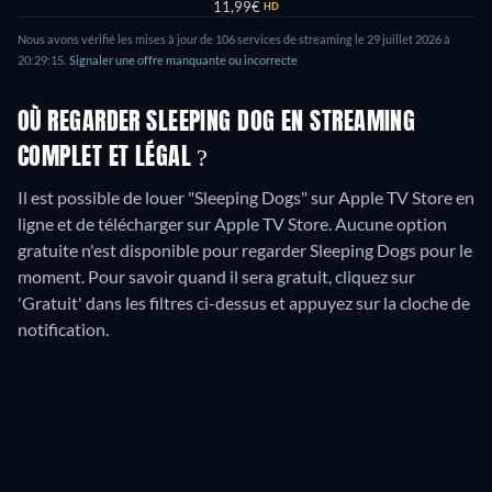
11,99€
HD
Nous avons vérifié les mises à jour de
106
services de streaming le
29 juillet 2026
à
20:29:15
.
Signaler une offre manquante ou incorrecte
OÙ REGARDER SLEEPING DOG EN STREAMING
COMPLET ET LÉGAL ?
Il est possible de louer "Sleeping Dogs" sur Apple TV Store en
ligne et de télécharger sur Apple TV Store.
Aucune option
gratuite n'est disponible pour regarder Sleeping Dogs pour le
moment. Pour savoir quand il sera gratuit, cliquez sur
'Gratuit' dans les filtres ci-dessus et appuyez sur la cloche de
notification.