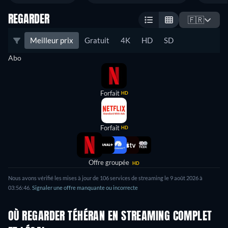
REGARDER
🇫🇷
Meilleur prix
Gratuit
4K
HD
SD
Abo
Forfait
HD
Forfait
HD
Offre groupée
HD
Nous avons vérifié les mises à jour de
106
services de streaming le
9 août 2026
à
03:56:46
.
Signaler une offre manquante ou incorrecte
OÙ REGARDER TÉHÉRAN EN STREAMING COMPLET