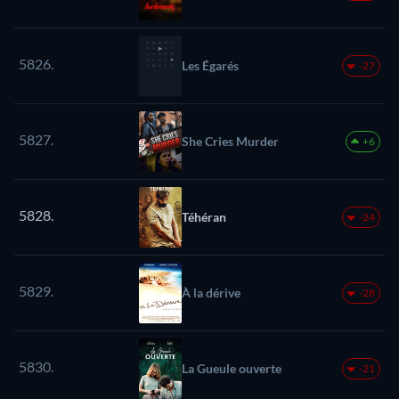
5826.
Les Égarés
-27
5827.
She Cries Murder
+6
5828.
Téhéran
-24
5829.
À la dérive
-28
5830.
La Gueule ouverte
-21