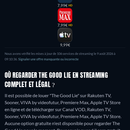
7,99€
HD
7,99€
HD
9,99€
Nous avons vérifié les mises à jour de 106 services de streaming le 9 août 2026 à
09:10:36.
Signaler une offre manquante ou incorrecte
OÙ REGARDER THE GOOD LIE EN STREAMING
COMPLET ET LÉGAL ?
Il est possible de louer "The Good Lie" sur Rakuten TV,
Sooner, VIVA by videofutur, Premiere Max, Apple TV Store
en ligne et de télécharger sur Canal VOD, Rakuten TV,
Sooner, VIVA by videofutur, Premiere Max, Apple TV Store.
Aucune option gratuite n'est disponible pour regarder The