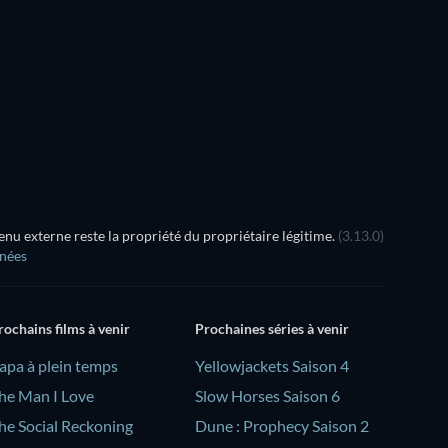
u externe reste la propriété du propriétaire légitime.
(3.13.0)
nnées
rochains films à venir
Prochaines séries à venir
Papa à plein temps
Yellowjackets Saison 4
he Man I Love
Slow Horses Saison 6
he Social Reckoning
Dune : Prophecy Saison 2