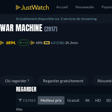
Accueil
Nouveautés
Popula
Actuellement disponible sur 2 services de streaming.
WAR MACHINE
(2017)
6894.
68%
6.0 (53k)
2h 2min
+15
Où regarder ?
Regarder gratuitement
Résumé
REGARDER
Meilleur prix
Gratuit
4K
HD
SD
FILTRES
Abo