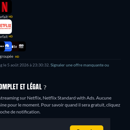
rfait
HD
rfait
HD
 groupée
HD
ng le 5 août 2026 à 23:30:32.
Signaler une offre manquante ou
OMPLET ET LÉGAL ?
reaming sur Netflix, Netflix Standard with Ads.
Aucune
ne pour le moment. Pour savoir quand il sera gratuit, cliquez
loche de notification.