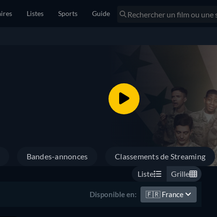
ires
Listes
Sports
Guide
Bandes-annonces
Classements de Streaming
Liste
Grille
🇫🇷
France
Disponible en: