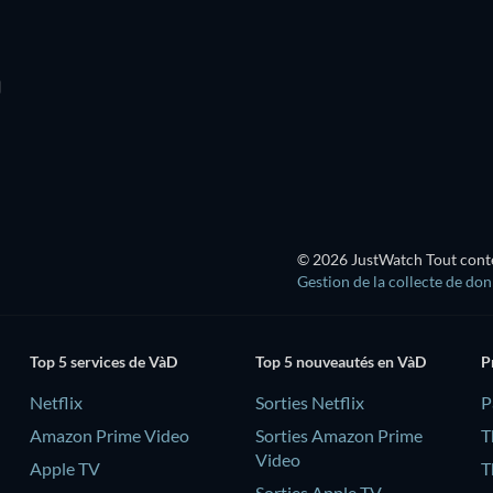
D
Série
© 2026 JustWatch Tout conten
Gestion de la collecte de do
Top 5 services de VàD
Top 5 nouveautés en VàD
P
Netflix
Sorties Netflix
‎
Amazon Prime Video
Sorties Amazon Prime
T
Video
Apple TV
T
Sorties Apple TV