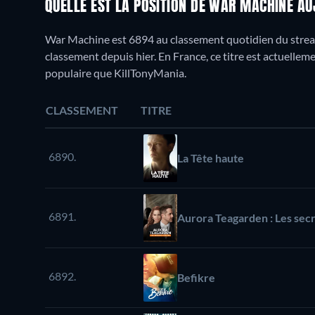
QUELLE EST LA POSITION DE WAR MACHINE AU
War Machine est 6894 au classement quotidien du stream
classement depuis hier. En France, ce titre est actuelle
populaire que KillTonyMania.
CLASSEMENT
TITRE
6890.
La Tête haute
6891.
Aurora Teagarden : Les secr
6892.
Befikre