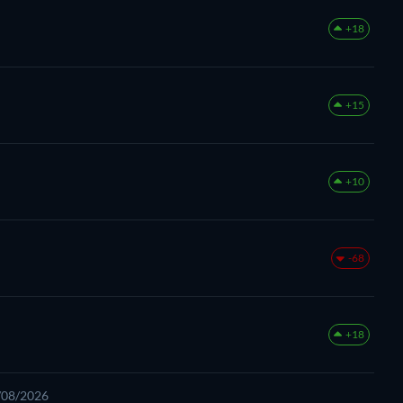
+18
+15
+10
-68
+18
7/08/2026