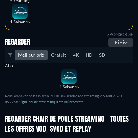
Streaming
1 Saison
4K
SPONSORISE
REGARDER
🇫🇷
Meilleur prix
Gratuit
4K
HD
SD
Abo
1 Saison
4K
Nous avons vérifié les mises à jour de 106 services de streaming le 6 août 2026 à
06:22:58.
Signaler une offre manquante ou incorrecte
REGARDER CHAIR DE POULE STREAMING - TOUTES
LES OFFRES VOD, SVOD ET REPLAY