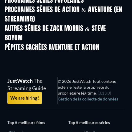
PROCHAINES SÉRIES POPULAIRES
Série
Série
S
PROCHAINES SÉRIES DE ACTION & AVENTURE (EN
STREAMING)
Saison 2
Saison 2
Sais
AUTRES SÉRIES DE ZACK MORRIS & STEVE
BOYUM
Série
Série
S
PÉPITES CACHÉES AVENTURE ET ACTION
Série
JustWatch
The
© 2026 JustWatch Tout contenu
externe reste la propriété du
Streaming Guide
propriétaire légitime.
(3.13.0)
We are hiring!
Gestion de la collecte de données
Top 5 meilleurs films
Top 5 meilleures séries