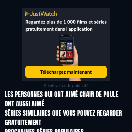
Enlever cette publicité
LES PERSONNES QUI ONT AIMÉ CHAIR DE POULE
ONT AUSSI AIMÉ
Série
Série
S
SÉRIES SIMILAIRES QUE VOUS POUVEZ REGARDER
GRATUITEMENT
Série
Série
S