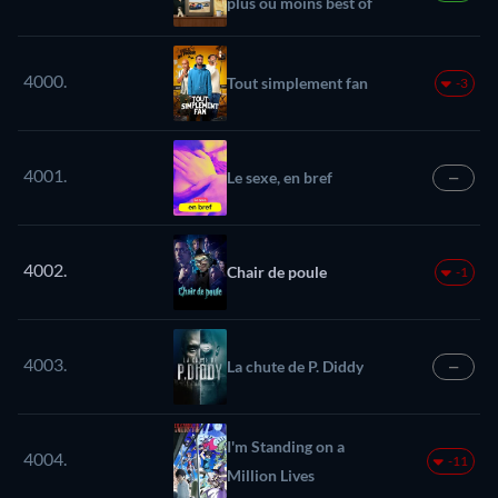
plus ou moins best of
4000.
Tout simplement fan
-3
4001.
Le sexe, en bref
—
4002.
Chair de poule
-1
4003.
La chute de P. Diddy
—
I'm Standing on a
4004.
-11
Million Lives