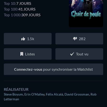
Top 10:
7 JOURS
Top 100:
41 JOURS
Top 1 000:
309 JOURS
1.5k
282
Listes
Tout vu
Connectez-vous
pour synchroniser la Watchlist
RÉALISATEUR
Steve Boyum
,
Erin O'Malley
,
Félix Alcalá
,
David Grossman
,
Rob
Letterman