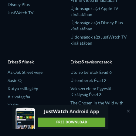
Prime Video kínálatában
Disney Plus
Újdonságok a(z) Apple TV
JustWatch TV
kínálatában
Újdonságok a(z) Disney Plus
kínálatában
Újdonságok a(z) JustWatch TV
kínálatában
Érkező filmek
Érkező tévésorozatok
Az Oak Street vége
Utolsó befutók Évad 6
Susie Q
Úriemberek Évad 2
Kutya csillagkép
Vak szerelem: Egyesült
Királyság Évad 3
A sivatag fia
The Chosen in the Wild with
Verity
Bear Grylls Évad 1
大空港～GATE24～ Évad 1