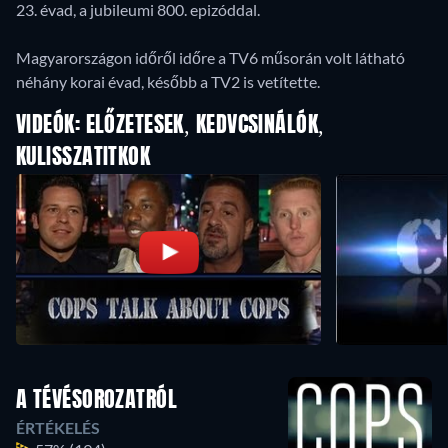
23. évad, a jubileumi 800. epizóddal.
Magyarországon időről időre a TV6 műsorán volt látható
néhány korai évad, később a TV2 is vetítette.
VIDEÓK: ELŐZETESEK, KEDVCSINÁLÓK,
KULISSZATITKOK
A TÉVÉSOROZATRÓL
ÉRTÉKELÉS