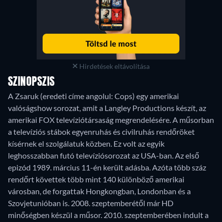
Hirdetések eltávolítása
SZINOPSZIS
A Zsaruk (eredeti címe angolul: Cops) egy amerikai
valóságshow sorozat, amit a Langley Productions készít, az
amerikai FOX televíziótársaság megrendelésére. A műsorban
a televíziós stábok egyenruhás és civilruhás rendőröket
kísérnek el szolgálatuk közben. Ez volt az egyik
leghosszabban futó televíziósorozat az USA-ban. Az első
epizód 1989. március 11-én került adásba. Azóta több száz
rendőrt követtek több mint 140 különböző amerikai
városban, de forgattak Hongkongban, Londonban és a
Szovjetunióban is. 2008. szeptemberétől már HD
minőségben készül a műsor. 2010. szeptemberében indult a