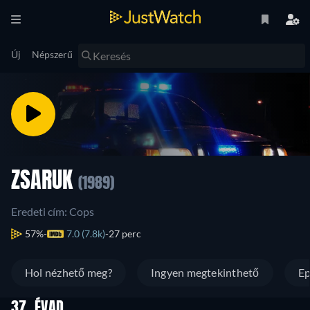
Új
Népszerű
ZSARUK
(1989)
Eredeti cím: Cops
57%
7.0 (7.8k)
27 perc
Hol nézhető meg?
Ingyen megtekinthető
Ep
37. ÉVAD