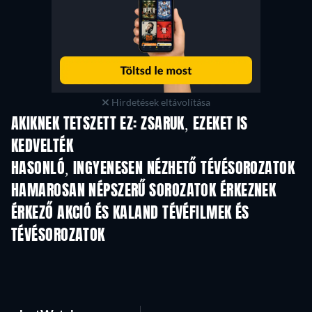
Hirdetések eltávolítása
AKIKNEK TETSZETT EZ: ZSARUK, EZEKET IS
KEDVELTÉK
TV
TV
HASONLÓ, INGYENESEN NÉZHETŐ TÉVÉSOROZATOK
TV
TV
HAMAROSAN NÉPSZERŰ SOROZATOK ÉRKEZNEK
TV
TV
ÉRKEZŐ AKCIÓ ÉS KALAND TÉVÉFILMEK ÉS
TÉVÉSOROZATOK
Évad 2
Évad 1
Év