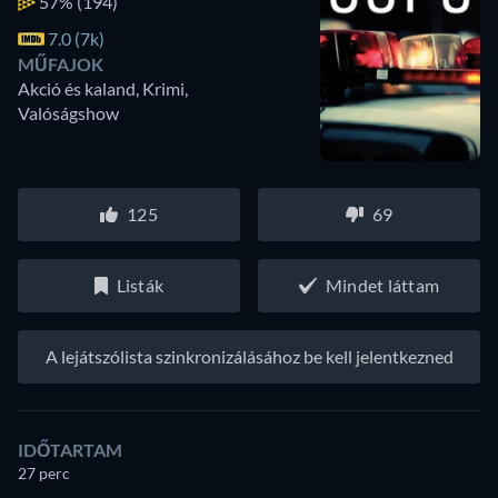
57%
(194)
7.0 (7k)
MŰFAJOK
Akció és kaland, Krimi,
Valóságshow
125
69
Listák
Mindet láttam
A lejátszólista szinkronizálásához be kell jelentkezned
IDŐTARTAM
27 perc