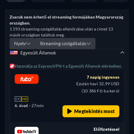
Zsaruk nem érhető el streaming formájában Magyarország
országban.
1 593 streaming szolgáltatás ellenőrzése után a címet 13
másik országban találtuk meg.
Nyelv
Streaming szolgáltatás
Egyesült Államok
Használja az ExpressVPN-t a Egyesült Államok eléréséhez.
7 napig ingyenes
Ezután havi 32,99 USD
(10 386 Ft)-ba kerül
CC
HD
6. évad -
27min
Megtekintés most
Előfizetéssel