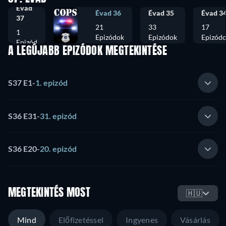
Évad
Évad 36
Évad 35
Évad 3
37
21
33
17
1
Epizódok
Epizódok
Epizód
Epizód
A LEGÚJABB EPIZÓDOK MEGTEKINTÉSE
S37 E1
-
1. epizód
S36 E31
-
31. epizód
S36 E20
-
20. epizód
MEGTEKINTÉS MOST
🇭🇺
Mind
Előfizetéssel
Ingyenes
Vásárlás