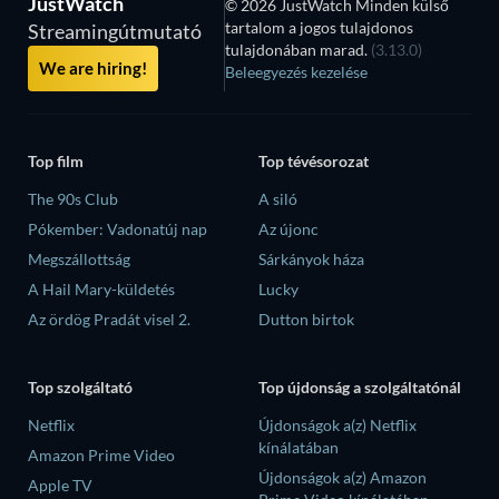
JustWatch
© 2026 JustWatch Minden külső
tartalom a jogos tulajdonos
Streamingútmutató
tulajdonában marad.
(3.13.0)
We are hiring!
Beleegyezés kezelése
Top film
Top tévésorozat
The 90s Club
A siló
Pókember: Vadonatúj nap
Az újonc
Megszállottság
Sárkányok háza
A Hail Mary-küldetés
Lucky
Az ördög Pradát visel 2.
Dutton birtok
Top szolgáltató
Top újdonság a szolgáltatónál
Netflix
Újdonságok a(z) Netflix
kínálatában
Amazon Prime Video
Újdonságok a(z) Amazon
Apple TV