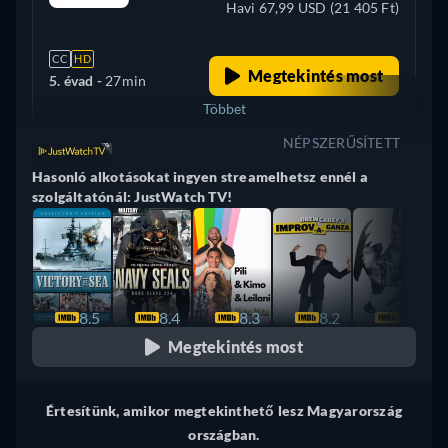
Havi 67,99 USD (21 405 Ft)
CC
HD
Megtekintés most
5. évad -
27min
Többet
NÉPSZERŰSÍTETT
+ 2
Egyesült Királyság
Hasonló alkotásokat ingyen streamelhetsz ennél a
szolgáltatónál: JustWatch TV!
8.5
8.4
8.3
8.2
8.2
Megtekintés most
Értesítünk, amikor megtekinthető lesz Magyarország
országban.