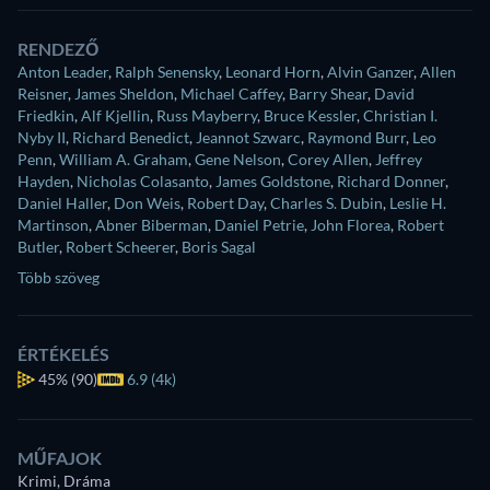
RENDEZŐ
Anton Leader
,
Ralph Senensky
,
Leonard Horn
,
Alvin Ganzer
,
Allen
Reisner
,
James Sheldon
,
Michael Caffey
,
Barry Shear
,
David
Friedkin
,
Alf Kjellin
,
Russ Mayberry
,
Bruce Kessler
,
Christian I.
Nyby II
,
Richard Benedict
,
Jeannot Szwarc
,
Raymond Burr
,
Leo
Penn
,
William A. Graham
,
Gene Nelson
,
Corey Allen
,
Jeffrey
Hayden
,
Nicholas Colasanto
,
James Goldstone
,
Richard Donner
,
Daniel Haller
,
Don Weis
,
Robert Day
,
Charles S. Dubin
,
Leslie H.
Martinson
,
Abner Biberman
,
Daniel Petrie
,
John Florea
,
Robert
Butler
,
Robert Scheerer
,
Boris Sagal
Több szöveg
ÉRTÉKELÉS
45%
(90)
6.9 (4k)
MŰFAJOK
Krimi, Dráma