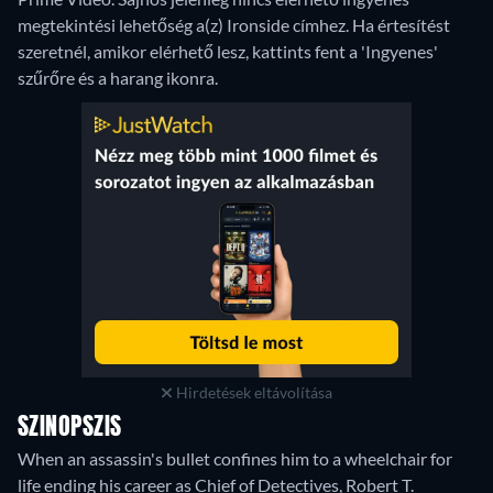
megtekintési lehetőség a(z) Ironside címhez. Ha értesítést
szeretnél, amikor elérhető lesz, kattints fent a 'Ingyenes'
szűrőre és a harang ikonra.
Hirdetések eltávolítása
SZINOPSZIS
When an assassin's bullet confines him to a wheelchair for
life ending his career as Chief of Detectives, Robert T.