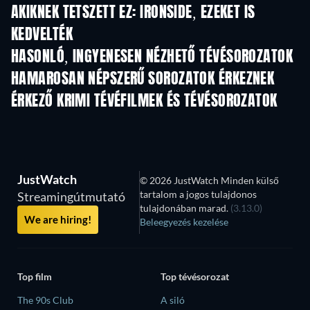
AKIKNEK TETSZETT EZ: IRONSIDE, EZEKET IS
KEDVELTÉK
TV
TV
HASONLÓ, INGYENESEN NÉZHETŐ TÉVÉSOROZATOK
TV
TV
HAMAROSAN NÉPSZERŰ SOROZATOK ÉRKEZNEK
TV
TV
ÉRKEZŐ KRIMI TÉVÉFILMEK ÉS TÉVÉSOROZATOK
Évad 6
Évad 2
Év
JustWatch
© 2026 JustWatch Minden külső
tartalom a jogos tulajdonos
Streamingútmutató
tulajdonában marad.
(3.13.0)
We are hiring!
Beleegyezés kezelése
Top film
Top tévésorozat
The 90s Club
A siló