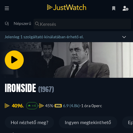
Új
Népszerű
Jelenleg 1 szolgáltató kínálatában érhető el.
IRONSIDE
(1967)
4096.
45%
6.9 (4.8k)
1 óra 0perc
+4
Hol nézhető meg?
Ingyen megtekinthető
Ep