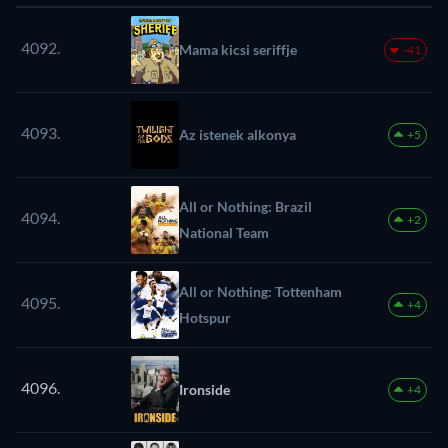
4092.
Mama kicsi seriffje
-41
4093.
Az istenek alkonya
+5
All or Nothing: Brazil
4094.
+2
National Team
All or Nothing: Tottenham
4095.
+4
Hotspur
4096.
Ironside
+4