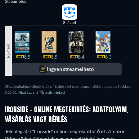
Streamelés
8. évad
EGYÉB
8.5
8.5
8.4
8.3
7.8
Ingyen streamelhető
35 szolgáltatónál ellenőriztük a frissítéseket ezen a napon: 2026. augusztus 5., ekkor:
5:25:00.
Hibát észleltél? Értesíts minket!
IRONSIDE - ONLINE MEGTEKINTÉS: ADATFOLYAM,
VÁSÁRLÁS VAGY BÉRLÉS
Jelenleg a(z) "Ironside" online megtekinthető itt: Amazon
Prime Video.
Sajnos jelenleg nincs elérhető ingyenes