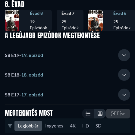
8. ÉVAD
Évad 8
Évad 7
Évad 6
19
25
25
Epizódok
Epizódok
Epizódok
A LEGÚJABB EPIZÓDOK MEGTEKINTÉSE
S8 E19
-
19. epizód
S8 E18
-
18. epizód
S8 E17
-
17. epizód
MEGTEKINTÉS MOST
🇭🇺
Legjobb ár
Ingyenes
4K
HD
SD