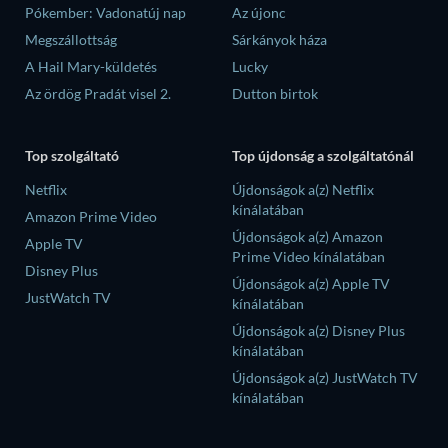
Pókember: Vadonatúj nap
Az újonc
Megszállottság
Sárkányok háza
A Hail Mary-küldetés
Lucky
Az ördög Pradát visel 2.
Dutton birtok
Top szolgáltató
Top újdonság a szolgáltatónál
Netflix
Újdonságok a(z) Netflix
kínálatában
Amazon Prime Video
Újdonságok a(z) Amazon
Apple TV
Prime Video kínálatában
Disney Plus
Újdonságok a(z) Apple TV
JustWatch TV
kínálatában
Újdonságok a(z) Disney Plus
kínálatában
Újdonságok a(z) JustWatch TV
kínálatában