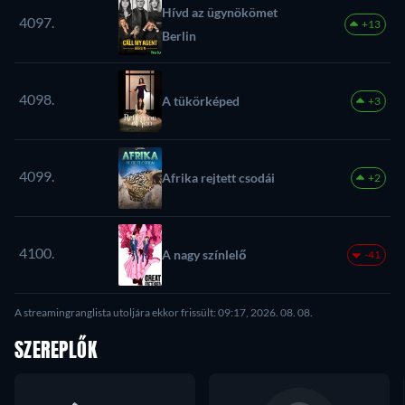
Hívd az ügynökömet
4097.
+13
Berlin
4098.
A tükörképed
+3
4099.
Afrika rejtett csodái
+2
4100.
A nagy színlelő
-41
A streamingranglista utoljára ekkor frissült: 09:17, 2026. 08. 08.
SZEREPLŐK