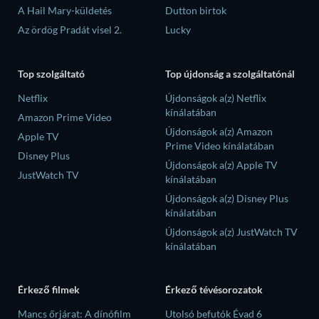
A Hail Mary-küldetés
Dutton birtok
Az ördög Pradát visel 2.
Lucky
Top szolgáltató
Top újdonság a szolgáltatónál
Netflix
Újdonságok a(z) Netflix
kínálatában
Amazon Prime Video
Újdonságok a(z) Amazon
Apple TV
Prime Video kínálatában
Disney Plus
Újdonságok a(z) Apple TV
JustWatch TV
kínálatában
Újdonságok a(z) Disney Plus
kínálatában
Újdonságok a(z) JustWatch TV
kínálatában
Érkező filmek
Érkező tévésorozatok
Mancs őrjárat: A dínófilm
Utolsó befutók Évad 6