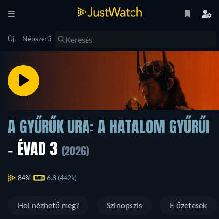
Új
Népszerű
A GYŰRŰK URA: A HATALOM GYŰRŰI
- ÉVAD 3
(2026)
84%
6.8 (442k)
Hol nézhető meg?
Szinopszis
Előzetesek