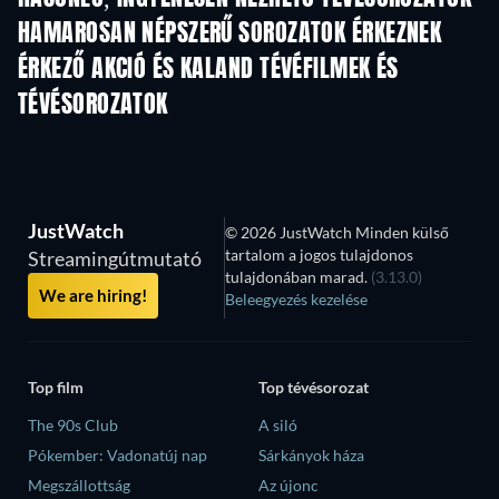
HAMAROSAN NÉPSZERŰ SOROZATOK ÉRKEZNEK
TV
TV
ÉRKEZŐ AKCIÓ ÉS KALAND TÉVÉFILMEK ÉS
TÉVÉSOROZATOK
Évad 2
Évad 1
Év
JustWatch
© 2026 JustWatch Minden külső
tartalom a jogos tulajdonos
Streamingútmutató
tulajdonában marad.
(3.13.0)
We are hiring!
Beleegyezés kezelése
Top film
Top tévésorozat
The 90s Club
A siló
Pókember: Vadonatúj nap
Sárkányok háza
Megszállottság
Az újonc