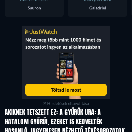
Sauron
Galadriel
Hirdetések eltávolítása
AKIKNEK TETSZETT EZ: A GYŰRŰK URA: A
HATALOM GYŰRŰI, EZEKET IS KEDVELTÉK
TV
TV
HASONLÓ, INGYENESEN NÉZHETŐ TÉVÉSOROZATOK
TV
TV