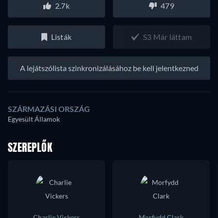
2.7k
479
Listák
S3 Már láttam
A lejátszólista szinkronizálásához be kell jelentkezned
SZÁRMAZÁSI ORSZÁG
Egyesült Államok
SZEREPLŐK
Charlie Vickers
Morfydd Clark