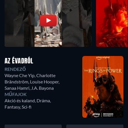
AZ ÉVADRÓL
RENDEZŐ
Wayne Che Yip
,
Charlotte
Brändström
,
Louise Hooper
,
Sanaa Hamri
,
J.A. Bayona
MŰFAJOK
Akció és kaland, Dráma,
Fantasy, Sci-fi