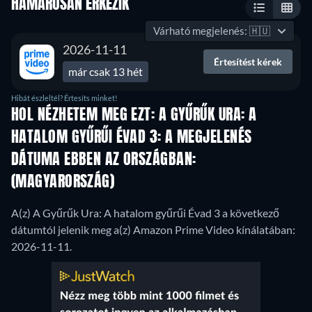
HAMAROSAN ÉRKEZIK
Várható megjelenés:
🇭🇺
2026-11-11
Értesítést kérek
már csak 13 hét
Hibát észleltél? Értesíts minket!
HOL NÉZHETEM MEG EZT: A GYŰRŰK URA: A
HATALOM GYŰRŰI ÉVAD 3: A MEGJELENÉS
DÁTUMA EBBEN AZ ORSZÁGBAN:
(MAGYARORSZÁG)
A(z) A Gyűrűk Ura: A hatalom gyűrűi Évad 3 a következő
dátumtól jelenik meg a(z) Amazon Prime Video kínálatában:
2026-11-11.