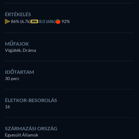
ÉRTÉKELÉS
86%
(6.7k)
8.0 (68k)
92%
MŰFAJOK
Vígjáték, Dráma
IDŐTARTAM
30 perc
ÉLETKOR-BESOROLÁS
16
SZÁRMAZÁSI ORSZÁG
Egyesült Államok