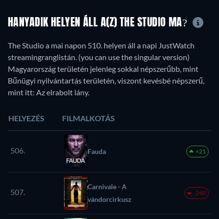
HANYADIK HELYEN ÁLL A(Z) THE STUDIO MA?
The Studio a mai napon 510. helyen áll a napi JustWatch
streamingranglistán. (you can use the singular version)
Magyarország területén jelenleg sokkal népszerűbb, mint
Bűnügyi nyilvántartás területén, viszont kevésbé népszerű,
mint itt: Az elrabolt lány.
HELYEZÉS
FILMALKOTÁS
506.
Fauda
+21
Carnivale - A
507.
-240
vándorcirkusz