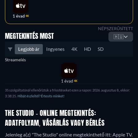
1 évad
4K
NÉPSZERŰSÍTETT
MEGTEKINTÉS MOST
🇭🇺
Legjobb ár
Ingyenes
4K
HD
SD
Streamelés
1 évad
4K
35 szolgáltatónál ellenőriztük a frissítéseket ezen a napon: 2026. augusztus 8., ekkor:
3:38:25.
Hibát észleltél? Értesíts minket!
THE STUDIO - ONLINE MEGTEKINTÉS:
ADATFOLYAM, VÁSÁRLÁS VAGY BÉRLÉS
Jelenleg a(z) "The Studio" online megtekinthető itt: Apple TV.