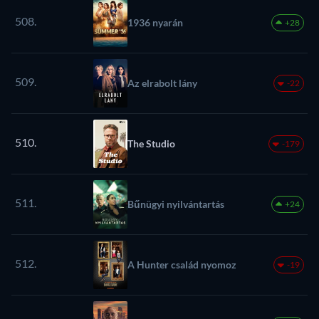
508.
1936 nyarán
+28
509.
Az elrabolt lány
-22
510.
The Studio
-179
511.
Bűnügyi nyilvántartás
+24
512.
A Hunter család nyomoz
-19