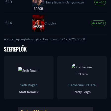
513.
Harry Bosch - A nyomozó
+20
514.
Chucky
+1457
A streamingranglista utoljára ekkor frissült: 09:17, 2026. 08. 08.
SZEREPLŐK
Seth Rogen
Catherine O'Hara
Matt Remick
Patty Leigh