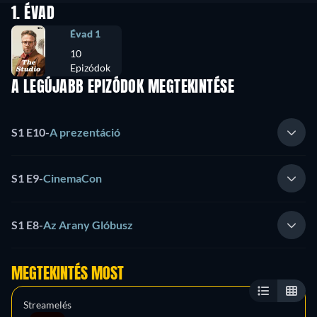
1. ÉVAD
Évad 1
10
Epizódok
A LEGÚJABB EPIZÓDOK MEGTEKINTÉSE
S1 E10
-
A prezentáció
S1 E9
-
CinemaCon
S1 E8
-
Az Arany Glóbusz
MEGTEKINTÉS MOST
Streamelés