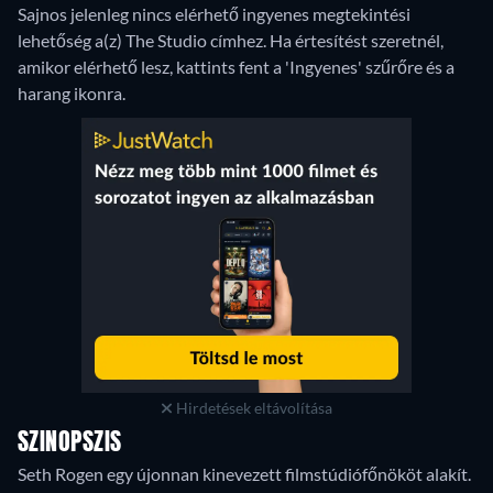
Sajnos jelenleg nincs elérhető ingyenes megtekintési
lehetőség a(z) The Studio címhez. Ha értesítést szeretnél,
amikor elérhető lesz, kattints fent a 'Ingyenes' szűrőre és a
harang ikonra.
Hirdetések eltávolítása
SZINOPSZIS
Seth Rogen egy újonnan kinevezett filmstúdiófőnököt alakít.