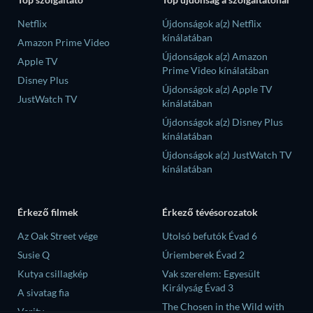
Netflix
Újdonságok a(z) Netflix
kínálatában
Amazon Prime Video
Újdonságok a(z) Amazon
Apple TV
Prime Video kínálatában
Disney Plus
Újdonságok a(z) Apple TV
JustWatch TV
kínálatában
Újdonságok a(z) Disney Plus
kínálatában
Újdonságok a(z) JustWatch TV
kínálatában
Érkező filmek
Érkező tévésorozatok
Az Oak Street vége
Utolsó befutók Évad 6
Susie Q
Úriemberek Évad 2
Kutya csillagkép
Vak szerelem: Egyesült
Királyság Évad 3
A sivatag fia
The Chosen in the Wild with
Verity