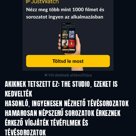
Hirdetések eltávolítása
AKIKNEK TETSZETT EZ: THE STUDIO, EZEKET IS
KEDVELTÉK
TV
TV
HASONLÓ, INGYENESEN NÉZHETŐ TÉVÉSOROZATOK
TV
TV
HAMAROSAN NÉPSZERŰ SOROZATOK ÉRKEZNEK
TV
TV
ÉRKEZŐ VÍGJÁTÉK TÉVÉFILMEK ÉS
TÉVÉSOROZATOK
Évad 6
Évad 2
Év