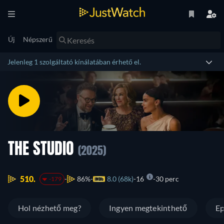
Új
Népszerű
Jelenleg 1 szolgáltató kínálatában érhető el.
THE STUDIO
(2025)
510.
86%
8.0 (68k)
16
30 perc
-179
Hol nézhető meg?
Ingyen megtekinthető
Ep