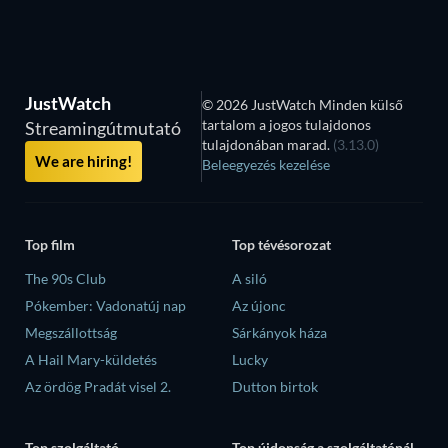
JustWatch
© 2026 JustWatch Minden külső
tartalom a jogos tulajdonos
Streamingútmutató
tulajdonában marad.
(3.13.0)
We are hiring!
Beleegyezés kezelése
Top film
Top tévésorozat
The 90s Club
A siló
Pókember: Vadonatúj nap
Az újonc
Megszállottság
Sárkányok háza
A Hail Mary-küldetés
Lucky
Az ördög Pradát visel 2.
Dutton birtok
Top szolgáltató
Top újdonság a szolgáltatónál