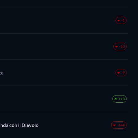
-1
-10
te
-9
+13
onda con il Diavolo
-144