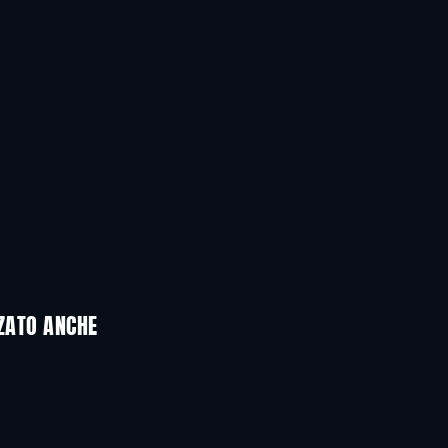
Ingrid Torelli
Rhys Auteri
Lilly D'Abo
Gus McConnell
ZZATO ANCHE