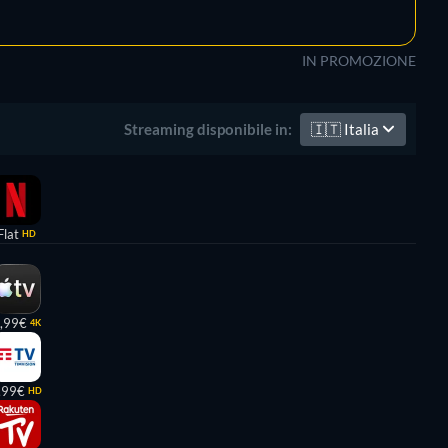
IN PROMOZIONE
🇮🇹
Italia
Streaming disponibile in:
Flat
HD
,99€
4K
,99€
HD