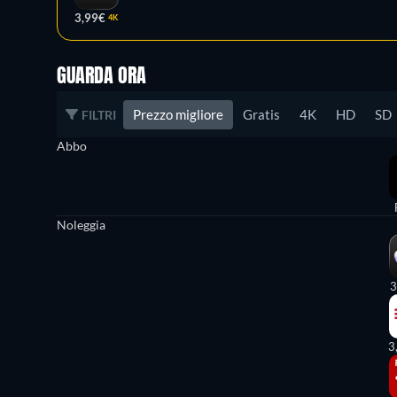
3,99€
4K
GUARDA ORA
Prezzo migliore
Gratis
4K
HD
SD
FILTRI
Abbo
Noleggia
3
3