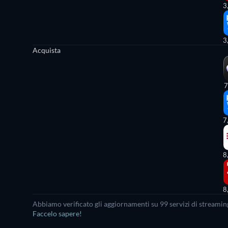
3
3
Acquista
7
7
8
8
Abbiamo verificato gli aggiornamenti su 99 servizi di streaming
Faccelo sapere!