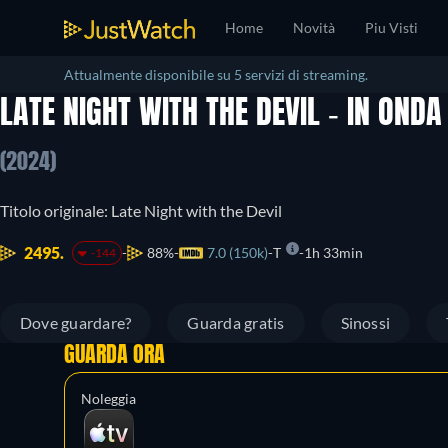
Home
Novità
Piu Visti
Attualmente disponibile su 5 servizi di streaming.
LATE NIGHT WITH THE DEVIL - IN ONDA
(2024)
Titolo originale: Late Night with the Devil
2495.
88%
7.0 (150k)
T
1h 33min
-144
Dove guardare?
Guarda gratis
Sinossi
GUARDA ORA
Noleggia