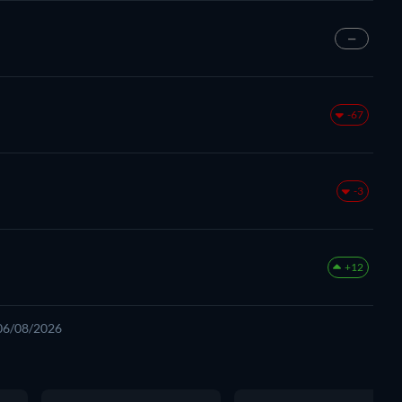
—
-67
-3
+12
 06/08/2026