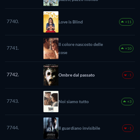
7740.
Love is Blind
+11
Il colore nascosto delle
7741.
+10
cose
7742.
Ombre dal passato
-1
7743.
Noi siamo tutto
+3
7744.
Il guardiano invisibile
-1