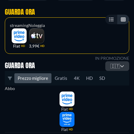
GUARDA ORA
streaming
Noleggia
Flat
3,99€
HD
HD
IN PROMOZIONE
GUARDA ORA
🇮🇹
Prezzo migliore
Gratis
4K
HD
SD
Abbo
Flat
HD
Flat
HD