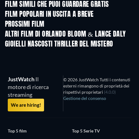
FILM SIMILI CHE PUOI GUARDARE GRATIS
FILM POPOLARI IN USCITA A BREVE
PROSSIMI FILM
ALTRI FILM DI ORLANDO BLOOM & LANCE DALY
GIOIELLI NASCOSTI THRILLER DEL MISTERO
TV
JustWatch
Il
© 2026 JustWatch Tutti i contenuti
esterni rimangono di proprietà dei
motore di ricerca
rispettivi proprietari
(4.0.0)
streaming
Gestione del consenso
We are hiring!
Top 5 film
Top 5 Serie TV