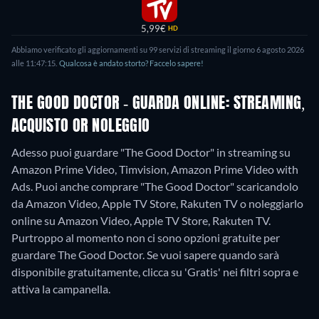
5,99€
HD
Abbiamo verificato gli aggiornamenti su
99
servizi di streaming il giorno
6 agosto 2026
alle
11:47:15
.
Qualcosa è andato storto? Faccelo sapere!
THE GOOD DOCTOR - GUARDA ONLINE: STREAMING,
ACQUISTO OR NOLEGGIO
Adesso puoi guardare "The Good Doctor" in streaming su
Amazon Prime Video, Timvision, Amazon Prime Video with
Ads. Puoi anche comprare "The Good Doctor" scaricandolo
da Amazon Video, Apple TV Store, Rakuten TV o noleggiarlo
online su Amazon Video, Apple TV Store, Rakuten TV.
Purtroppo al momento non ci sono opzioni gratuite per
guardare The Good Doctor. Se vuoi sapere quando sarà
disponibile gratuitamente, clicca su 'Gratis' nei filtri sopra e
attiva la campanella.