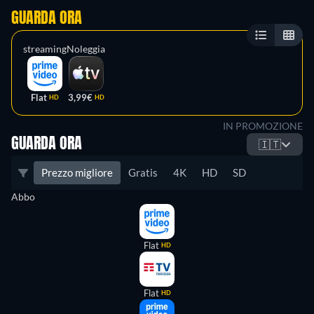
GUARDA ORA
streaming
Noleggia
Flat
3,99€
HD
HD
IN PROMOZIONE
GUARDA ORA
🇮🇹
Prezzo migliore
Gratis
4K
HD
SD
Abbo
Flat
HD
Flat
HD