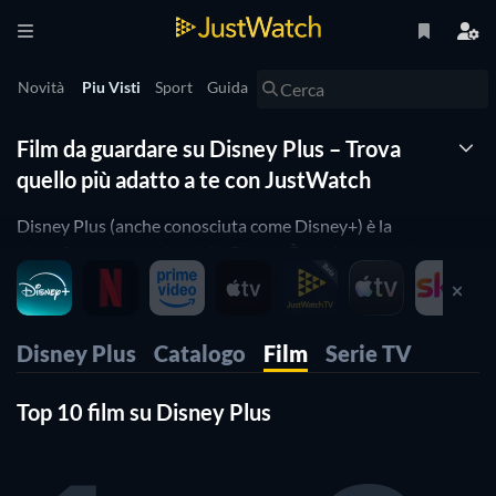
Novità
Piu Visti
Sport
Guida
Film da guardare su Disney Plus – Trova
quello più adatto a te con JustWatch
Disney Plus (anche conosciuta come Disney+) è la
piattaforma streaming della Disney. È un sito streaming come
pochi al mondo, dando la possibilità di accedere a tutto il
catalogo della famosa azienda americana creata da Walt
Disney.
Disney Plus
Catalogo
Film
Serie TV
L’
intero catalogo
di Disney Plus comprende più di 1800 film,
Top 10 film su Disney Plus
che vedi elencati qui sotto. Il sito streaming è arricchito anche
da
più di 800 serie TV
, per non parlare delle
novità
che
settimanalmente vengono aggiunte sulla piattaforma.