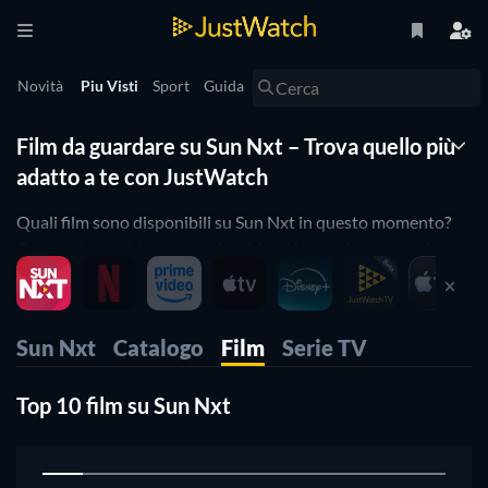
Novità
Piu Visti
Sport
Guida
Film da guardare su Sun Nxt – Trova quello più
adatto a te con JustWatch
Quali film sono disponibili su Sun Nxt in questo momento?
Ora puoi scoprirlo in un attimo! JustWatch ti mostra l'elenco
di film Sun Nxt definitivo. Abbiamo organizzato i film
partendo da quelli più visti per aiutarti a scegliere i migliori
film su Sun Nxt. Preferisci guardare un film horror su Sun Nxt
Sun Nxt
Catalogo
Film
Serie TV
o una commedia su Sun Nxt? Non devi far altro che utilizzare i
filtri qui di seguito per trovare il film che risponde alle tue
Top 10 film su Sun Nxt
preferenze. Eh già, è davvero così semplice! Il nostro elenco di
film Sun Nxt viene aggiornato quotidianamente, così non ti
1
perderai neanche uno dei fantastici film su Sun Nxt.