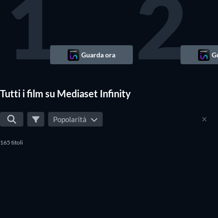
1
2
Mediaset Infinity.
Guarda ora
G
Tutti i film su Mediaset Infinity
Popolarità
165 titoli
...continuavano a chiamarlo
Trinità