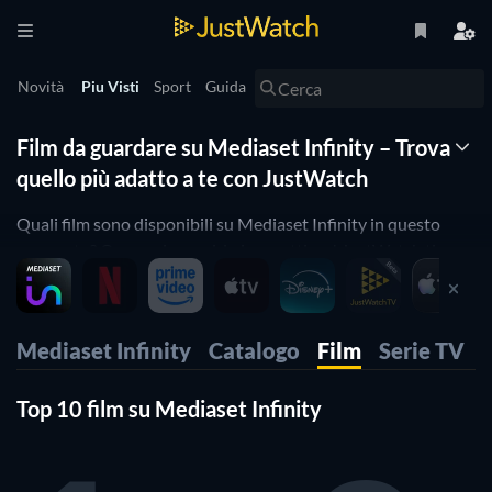
Novità
Piu Visti
Sport
Guida
Film da guardare su Mediaset Infinity – Trova
quello più adatto a te con JustWatch
Quali film sono disponibili su Mediaset Infinity in questo
momento? Ora puoi scoprirlo in un attimo! JustWatch ti
mostra l'elenco di film Mediaset Infinity definitivo. Abbiamo
organizzato i film partendo da quelli più visti per aiutarti a
scegliere i migliori film su Mediaset Infinity. Preferisci
Mediaset Infinity
Catalogo
Film
Serie TV
guardare un film horror su Mediaset Infinity o una commedia
su Mediaset Infinity? Non devi far altro che utilizzare i filtri
Top 10 film su Mediaset Infinity
qui di seguito per trovare il film che risponde alle tue
preferenze. Eh già, è davvero così semplice! Il nostro elenco di
film Mediaset Infinity viene aggiornato quotidianamente,
così non ti perderai neanche uno dei fantastici film su