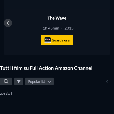
film Full Action Amazon Channel viene aggiornato
quotidianamente, così non ti perderai neanche uno dei
The Wave
fantastici film su Full Action Amazon Channel.
1h 45min
2015
·
Guarda ora
Tutti i film su Full Action Amazon Channel
Popolarità
203 titoli