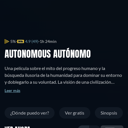
5%
4.9 (49)
1h 24min
AUTONOMOUS AUTÓNOMO
Una película sobre el mito del progreso humano y la
búsqueda ilusoria de la humanidad para dominar su entorno
y doblegarlo a su voluntad. La visión de una civilización
superior se ha basado en la falsa creencia de que somos
Leer más
sujetos autónomos, no limitados ni definidos por nuestra
naturaleza animal.
¿Dónde puedo ver?
Ver gratis
Sinopsis