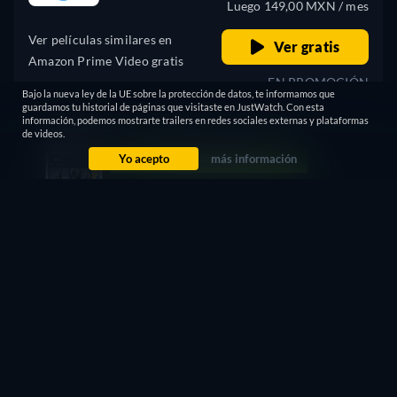
Luego 149,00 MXN / mes
Ver películas similares en
Ver gratis
Amazon Prime Video gratis
EN PROMOCIÓN
Bajo la nueva ley de la UE sobre la protección de datos, te informamos que
guardamos tu historial de páginas que visitaste en JustWatch. Con esta
información, podemos mostrarte trailers en redes sociales externas y plataformas
Rentar
de videos.
50,00 MXN
Yo acepto
más información
CC
HD
Ver ahora
84min
- Español
Comprar
149,00 MXN
CC
HD
Ver ahora
84min
- Español