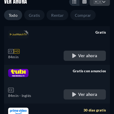
VER AHORA
🇲🇽
Todo
Gratis
Rentar
Comprar
Gratis
retail price
CC
HD
Ver ahora
84min
Gratis con anuncios
retail price
CC
Ver ahora
84min
- Inglés
30 días gratis