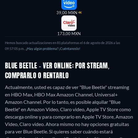
39,00 MXN
4K
173,00 MXN
Hemos buscado actualizaciones en
81
plataformas el
6 de agosto de 2026
a las
09:57:05 p.m.
.
¿Hay algún problema? ¡Cuéntanoslo!
BLUE BEETLE - VER ONLINE: POR STREAM,
COMPRARLO O RENTARLO
Actualmente, usted es capaz de ver "Blue Beetle" streaming
en HBO Max, HBO Max Amazon Channel, Universal+
Amazon Channel. Por lo tanto, es posible alquilar "Blue
Beetle" en Amazon Video, Claro video, Apple TV Store como
descarga online y para comprarlo en Apple TV Store, Amazon
Video, Claro video.
Ahora mismo no hay opciones gratuitas
para ver Blue Beetle. Si quieres saber cuándo estará