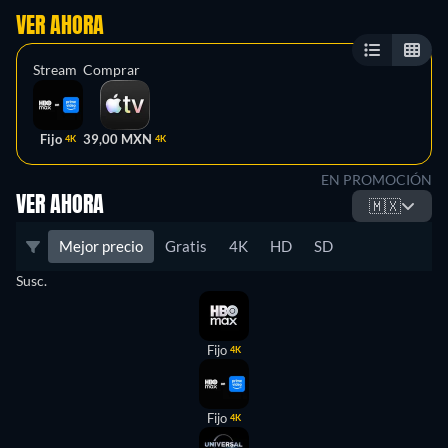
VER AHORA
Stream
Comprar
Fijo
39,00 MXN
4K
4K
EN PROMOCIÓN
VER AHORA
🇲🇽
Mejor precio
Gratis
4K
HD
SD
Susc.
Fijo
4K
Fijo
4K