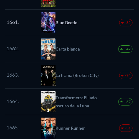
1661.
Blue Beetle
-85
1662.
Carta blanca
+42
1663.
La trama (Broken City)
-94
Transformers: El lado
1664.
+67
oscuro de la Luna
1665.
Runner Runner
-31