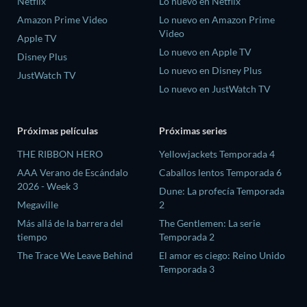
Netflix
Lo nuevo en Netflix
Amazon Prime Video
Lo nuevo en Amazon Prime
Video
Apple TV
Lo nuevo en Apple TV
Disney Plus
Lo nuevo en Disney Plus
JustWatch TV
Lo nuevo en JustWatch TV
Próximas películas
Próximas series
THE RIBBON HERO
Yellowjackets Temporada 4
AAA Verano de Escándalo
Caballos lentos Temporada 6
2026 - Week 3
Dune: La profecía Temporada
Megaville
2
Más allá de la barrera del
The Gentlemen: La serie
tiempo
Temporada 2
The Trace We Leave Behind
El amor es ciego: Reino Unido
Temporada 3