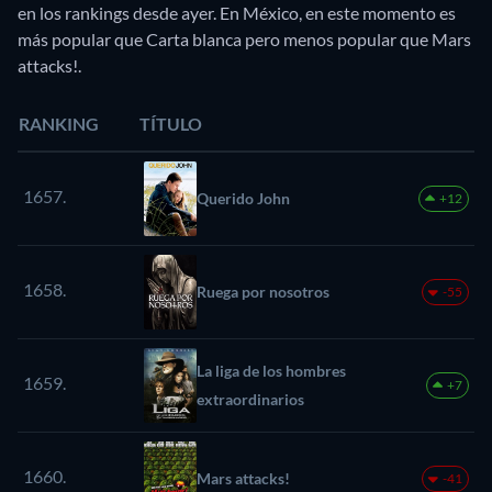
en los rankings desde ayer. En México, en este momento es
más popular que Carta blanca pero menos popular que Mars
attacks!.
RANKING
TÍTULO
1657.
Querido John
+12
1658.
Ruega por nosotros
-55
La liga de los hombres
1659.
+7
extraordinarios
1660.
Mars attacks!
-41