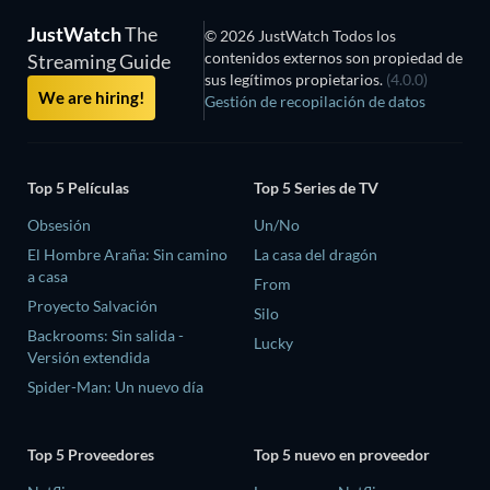
JustWatch
The
© 2026 JustWatch Todos los
contenidos externos son propiedad de
Streaming Guide
sus legítimos propietarios.
(4.0.0)
We are hiring!
Gestión de recopilación de datos
Top 5 Películas
Top 5 Series de TV
Obsesión
Un/No
El Hombre Araña: Sin camino
La casa del dragón
a casa
From
Proyecto Salvación
Silo
Backrooms: Sin salida -
Lucky
Versión extendida
Spider-Man: Un nuevo día
Top 5 Proveedores
Top 5 nuevo en proveedor