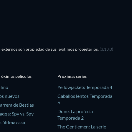
externos son propiedad de sus legítimos propietarios.
(3.13.0)
róximas películas
Próximas series
lmo
Yellowjackets Temporada 4
os nuevos
Caballos lentos Temporada
6
arrera de Bestias
Dune: La profecía
aqqa: Spy vs. Spy
Temporada 2
a última casa
The Gentlemen: La serie