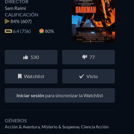
DIRECTOR
Sam Raimi
CALIFICACIÓN
84%
(607)
6.4 (75k)
80%
530
77
Watchlist
Visto
Iniciar sesión
para sincronizar la Watchlist
GÉNEROS
Acción & Aventura, Misterio & Suspense, Ciencia ficción