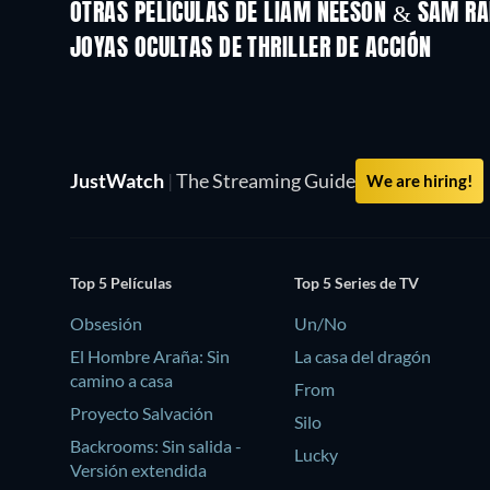
OTRAS PELÍCULAS DE LIAM NEESON & SAM RA
JOYAS OCULTAS DE THRILLER DE ACCIÓN
Cabrón Y Vago
JustWatch
|
The Streaming Guide
We are hiring!
Top 5 Películas
Top 5 Series de TV
Obsesión
Un/No
El Hombre Araña: Sin
La casa del dragón
camino a casa
From
Proyecto Salvación
Silo
Backrooms: Sin salida -
Lucky
Versión extendida