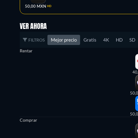
50,00 MXN
HD
VER AHORA
Mejor precio
Gratis
4K
HD
SD
FILTROS
Rentar
40
50,
50,
Comprar