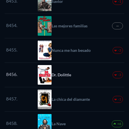
8453.
Savior
-1
8454.
Las mejores familias
—
8455.
Nunca me han besado
-3
8456.
Dr. Dolittle
-3
8457.
La chica del diamante
-1
8458.
La Nave
+6