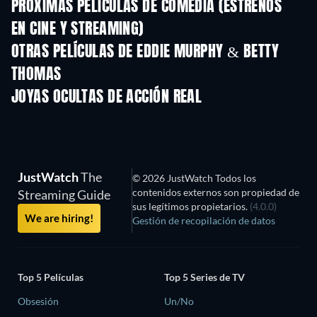
PRÓXIMAS PELÍCULAS DE COMEDIA (ESTRENOS
EN CINE Y STREAMING)
OTRAS PELÍCULAS DE EDDIE MURPHY & BETTY
THOMAS
JOYAS OCULTAS DE ACCIÓN REAL
TV
TV
JustWatch
The
© 2026 JustWatch Todos los
contenidos externos son propiedad de
Streaming Guide
sus legítimos propietarios.
(4.0.0)
We are hiring!
Gestión de recopilación de datos
Top 5 Películas
Top 5 Series de TV
Obsesión
Un/No