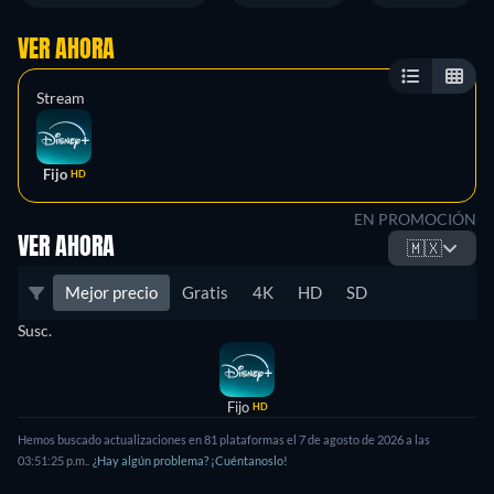
VER AHORA
Stream
Fijo
HD
EN PROMOCIÓN
VER AHORA
🇲🇽
Mejor precio
Gratis
4K
HD
SD
Susc.
Fijo
HD
Hemos buscado actualizaciones en
81
plataformas el
7 de agosto de 2026
a las
03:51:25 p.m.
.
¿Hay algún problema? ¡Cuéntanoslo!