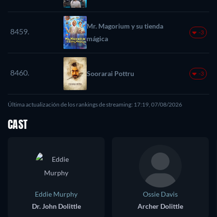
Mr. Magorium y su tienda
8459.
-3
mágica
8460.
Soorarai Pottru
-3
Última actualización de los rankings de streaming: 17:19, 07/08/2026
CAST
Eddie Murphy
Ossie Davis
Dr. John Dolittle
Archer Dolittle