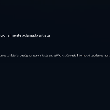
nacionalmente aclamada artista
damos tu historial de páginas que visitaste en JustWatch. Con esta información, podemos mostr
is
Tráileres
Títulos similares
Lista
Parrilla
🇲🇽
México