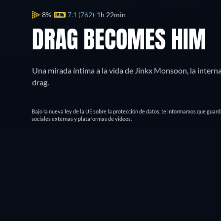
8%
7.1 (762)
1h 22min
DRAG BECOMES HIM
Una mirada íntima a la vida de Jinkx Monsoon, la inter
drag.
Bajo la nueva ley de la UE sobre la protección de datos, te informamos que guar
sociales externas y plataformas de videos.
¿Dónde puedo ver?
Ver gratis
Sinops
VER AHORA
Todo
Gratis