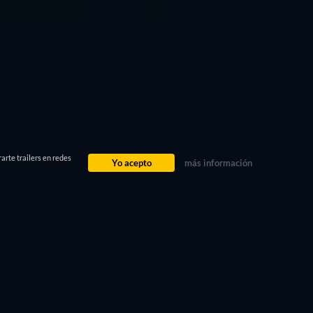
arte trailers en redes
Yo acepto
más información
INFORMACIÓN DE LA
PELÍCULA
DIRECTOR
Alex Berry