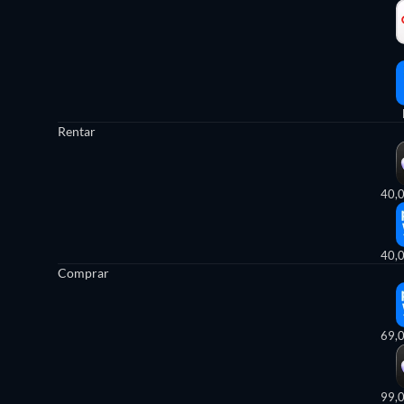
Rentar
40,
40,
Comprar
69,
99,