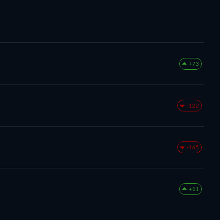
+73
-122
-165
+11