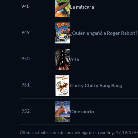
948.
La máscara
949.
¿Quién engañó a Roger Rabbit?
950.
Alfa
951.
Chitty Chitty Bang Bang
952.
Dinosaurio
Última actualización de los rankings de streaming: 17:19, 07/