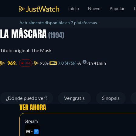
Inicio
Nuevo
Popular
L
Actualmente disponible en 7 plataformas.
LA MÁSCARA
(1994)
Título original: The Mask
969.
93%
7.0 (475k)
A
1h 41min
-84
¿Dónde puedo ver?
Ver gratis
Sinopsis
VER AHORA
Stream