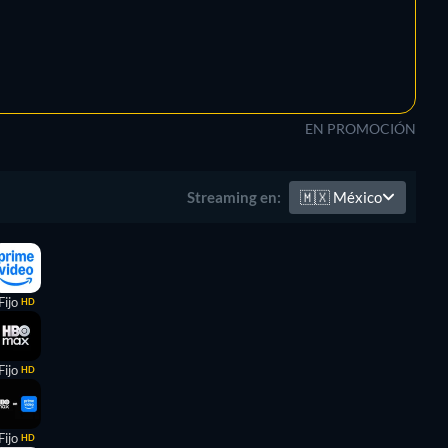
EN PROMOCIÓN
🇲🇽
México
Streaming en:
Fijo
HD
Fijo
HD
Fijo
HD