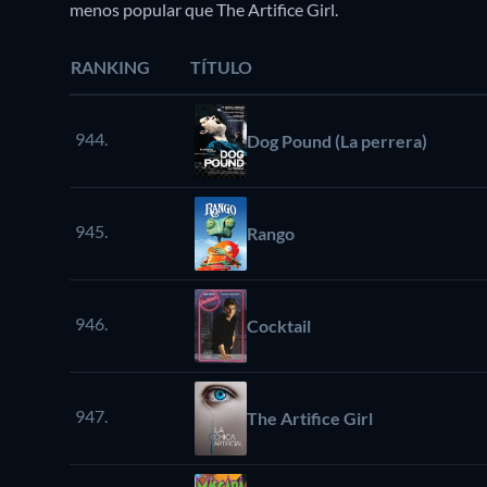
menos popular que The Artifice Girl.
RANKING
TÍTULO
944.
Dog Pound (La perrera)
945.
Rango
946.
Cocktail
947.
The Artifice Girl