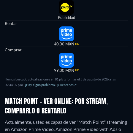
Publicidad
Rentar
40,00 MXN
HD
Comprar
99,00 MXN
HD
Hemos buscado actualizaciones en
81
plataformas el
5 de agosto de 2026
a las
09:44:09 p.m.
.
¿Hay algún problema? ¡Cuéntanoslo!
MATCH POINT - VER ONLINE: POR STREAM,
COMPRARLO O RENTARLO
Actualmente, usted es capaz de ver "Match Point" streaming
en Amazon Prime Video, Amazon Prime Video with Ads o