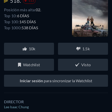
518.
-113
Posición más alta:
02.
Top 10:
6 DÍAS
Top 100:
145 DÍAS
Top 1000:
538 DÍAS
10k
1.5k
Watchlist
Visto
Iniciar sesión
para sincronizar la Watchlist
DIRECTOR
Lee Isaac Chung