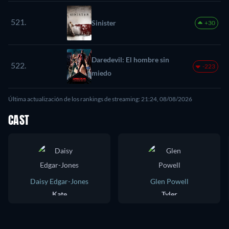
521.
Sinister
+30
Daredevil: El hombre sin
522.
-223
miedo
Última actualización de los rankings de streaming: 21:24, 08/08/2026
CAST
Daisy Edgar-Jones
Glen Powell
Kate
Tyler