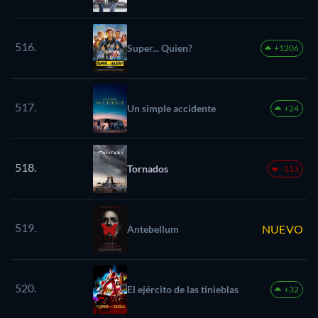
516.
Super... Quien?
+1206
517.
Un simple accidente
+24
518.
Tornados
-113
519.
NUEVO
Antebellum
520.
El ejército de las tinieblas
+32