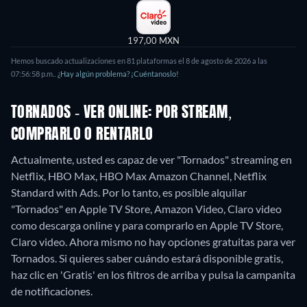
197,00 MXN
Hemos buscado actualizaciones en
81
plataformas el
8 de agosto de 2026
a las
07:56:58 p.m.
.
¿Hay algún problema? ¡Cuéntanoslo!
TORNADOS - VER ONLINE: POR STREAM,
COMPRARLO O RENTARLO
Actualmente, usted es capaz de ver "Tornados" streaming en
Netflix, HBO Max, HBO Max Amazon Channel, Netflix
Standard with Ads. Por lo tanto, es posible alquilar
"Tornados" en Apple TV Store, Amazon Video, Claro video
como descarga online y para comprarlo en Apple TV Store,
Claro video.
Ahora mismo no hay opciones gratuitas para ver
Tornados. Si quieres saber cuándo estará disponible gratis,
haz clic en 'Gratis' en los filtros de arriba y pulsa la campanita
de notificaciones.