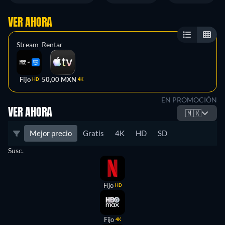
VER AHORA
Stream
Rentar
Fijo
50,00 MXN
HD
4K
EN PROMOCIÓN
VER AHORA
🇲🇽
Mejor precio
Gratis
4K
HD
SD
Susc.
Fijo
HD
Fijo
4K