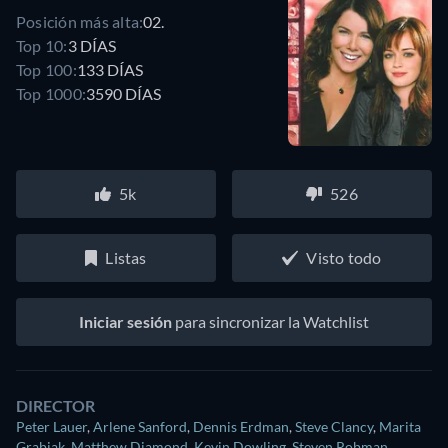
Posición más alta:
02.
Top 10:
3 DÍAS
Top 100:
133 DÍAS
Top 1000:
3590 DÍAS
5k
526
Listas
Visto todo
Iniciar sesión
para sincronizar la Watchlist
DIRECTOR
Peter Lauer
,
Arlene Sanford
,
Dennis Erdman
,
Steve Clancy
,
Marita
Grabiak
,
Matthew Diamond
,
Kevin Dowling
,
Steven Robman
,