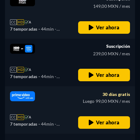
149,00 MXN / mes
CC
HD
A
Ver ahora
7 temporadas -
44min
-
Español, Inglés, Francés,
Portugués
Suscripción
239,00 MXN / mes
CC
HD
A
Ver ahora
7 temporadas -
44min
-
Español, Alemán, Inglés,
Francés, Italiano, Polaco,
30 días gratis
Portugués
Luego 99,00 MXN / mes
CC
HD
A
Ver ahora
7 temporadas -
44min
-
Español, Inglés, Francés,
Italiano, Polaco, Portugués