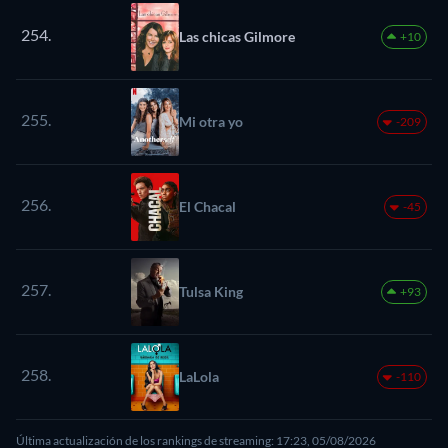
254.
Las chicas Gilmore
+10
255.
Mi otra yo
-209
256.
El Chacal
-45
257.
Tulsa King
+93
258.
LaLola
-110
Última actualización de los rankings de streaming: 17:23, 05/08/2026