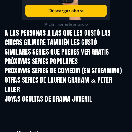
Eliminar este anuncio
A LAS PERSONAS A LAS QUE LES GUSTÓ LAS
CHICAS GILMORE TAMBIÉN LES GUSTÓ
TV
TV
SIMILARES SERIES QUE PUEDES VER GRATIS
TV
TV
PRÓXIMAS SERIES POPULARES
TV
TV
PRÓXIMAS SERIES DE COMEDIA (EN STREAMING)
Temporada 6
Temporada 2
Tempora
OTRAS SERIES DE LAUREN GRAHAM & PETER
LAUER
TV
TV
JOYAS OCULTAS DE DRAMA JUVENIL
TV
TV