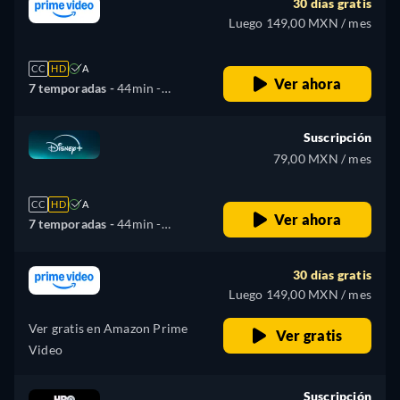
30 días gratis
Luego 149,00 MXN / mes
CC
HD
A
Ver ahora
7 temporadas -
44min
-
Español, Inglés, Francés,
Italiano, Polaco, Portugués
Suscripción
79,00 MXN / mes
CC
HD
A
Ver ahora
7 temporadas -
44min
-
Español, Alemán, Inglés,
Español (América Latina),
30 días gratis
Francés, Italiano, Polaco,
Luego 149,00 MXN / mes
Portugués (Brasil)
Ver gratis en Amazon Prime
Ver gratis
Video
Suscripción