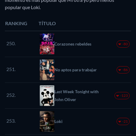
popular que Loki.
RANKING
TÍTULO
250.
Corazones rebeldes
-80
251.
No aptos para trabajar
-86
Last Week Tonight with
252.
-123
John Oliver
253.
Loki
-21