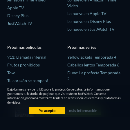
Video
Apple TV
Lo nuevo en Apple TV
Disney Plus
Lo nuevo en Disney Plus
JustWatch TV
Lo nuevo en JustWatch TV
Próximas películas
Próximas series
911: Llamada infernal
Yellowjackets Temporada 4
Frutos prohibidos
Caballos lentos Temporada 6
Tow
Dune: La profecía Temporada
2
Tu corazón se romperá
The Gentlemen: La serie
Tiempo de victoria
Bajo la nueva ley de la UE sobre la protección de datos, te informamos que
Temporada 2
guardamos tu historial de páginas que visitaste en JustWatch. Con esta
información, podemos mostrarte trailers en redes sociales externas y plataformas
El amor es ciego: Reino Unido
de videos.
Temporada 3
Yo acepto
más información