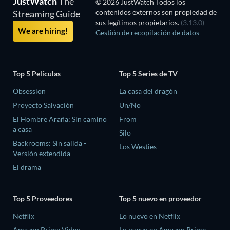
JustWatch
The
© 2026 JustWatch Todos los
contenidos externos son propiedad de
Streaming Guide
sus legítimos propietarios.
(3.13.0)
We are hiring!
Gestión de recopilación de datos
Top 5 Películas
Top 5 Series de TV
Obsession
La casa del dragón
Proyecto Salvación
Un/No
El Hombre Araña: Sin camino
From
a casa
Silo
Backrooms: Sin salida -
Los Westies
Versión extendida
El drama
Top 5 Proveedores
Top 5 nuevo en proveedor
Netflix
Lo nuevo en Netflix
Amazon Prime Video
Lo nuevo en Amazon Prime