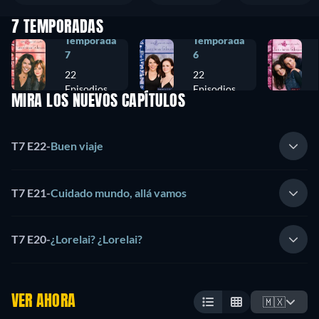
7 TEMPORADAS
Temporada
Temporada
7
6
22
22
Episodios
Episodios
MIRA LOS NUEVOS CAPÍTULOS
T7 E22
-
Buen viaje
T7 E21
-
Cuidado mundo, allá vamos
T7 E20
-
¿Lorelai? ¿Lorelai?
VER AHORA
🇲🇽