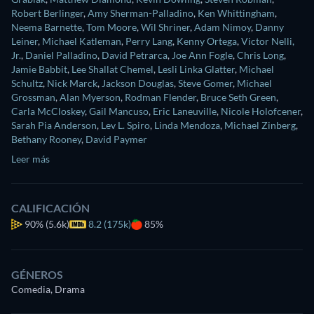
Robert Berlinger
,
Amy Sherman-Palladino
,
Ken Whittingham
,
Neema Barnette
,
Tom Moore
,
Wil Shriner
,
Adam Nimoy
,
Danny
Leiner
,
Michael Katleman
,
Perry Lang
,
Kenny Ortega
,
Victor Nelli,
Jr.
,
Daniel Palladino
,
David Petrarca
,
Joe Ann Fogle
,
Chris Long
,
Jamie Babbit
,
Lee Shallat Chemel
,
Lesli Linka Glatter
,
Michael
Schultz
,
Nick Marck
,
Jackson Douglas
,
Steve Gomer
,
Michael
Grossman
,
Alan Myerson
,
Rodman Flender
,
Bruce Seth Green
,
Carla McCloskey
,
Gail Mancuso
,
Eric Laneuville
,
Nicole Holofcener
,
Sarah Pia Anderson
,
Lev L. Spiro
,
Linda Mendoza
,
Michael Zinberg
,
Bethany Rooney
,
David Paymer
Leer más
CALIFICACIÓN
90%
(5.6k)
8.2 (175k)
85%
GÉNEROS
Comedia, Drama