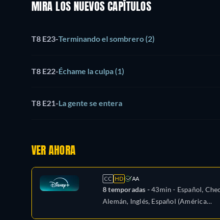
MIRA LOS NUEVOS CAPÍTULOS
T8 E23
-
Terminando el sombrero (2)
T8 E22
-
Échame la culpa (1)
T8 E21
-
La gente se entera
VER AHORA
CC
HD
AA
8 temporadas -
43min
- Español, Che
Alemán, Inglés, Español (América
Latina), Francés, Húngaro, Italiano,