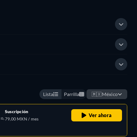
Lista
Parrilla
🇲🇽
México
Suscripción
Ver ahora
co,
79,00 MXN / mes