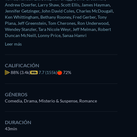
Andrew Doerfer
,
Larry Shaw
,
Scott Ellis
,
James Hayman
,
Jennifer Getzinger
,
John David Coles
,
Charles McDougall
,
Ken Whittingham
,
Bethany Rooney
,
Fred Gerber
,
Tony
Plana
,
Jeff Greenstein
,
Tom Cherones
,
Ron Underwood
,
Wendey Stanzler
,
Tara Nicole Weyr
,
Jeff Melman
,
Robert
Duncan McNeill
,
Lonny Price
,
Sanaa Hamri
Leer más
CALIFICACIÓN
88%
(3.4k)
7.7 (155k)
72%
GÉNEROS
Comedia, Drama, Misterio & Suspense, Romance
DURACIÓN
43min