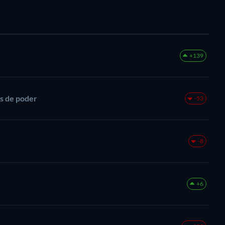
+139
los de poder
-53
-8
+6