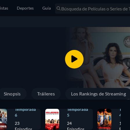
istas
Deportes
Guía
Sinopsis
Tráileres
Los Rankings de Streaming
Temporada
Temporada
Temp
6
5
4
23
24
17
Episodios
Episodios
Episo