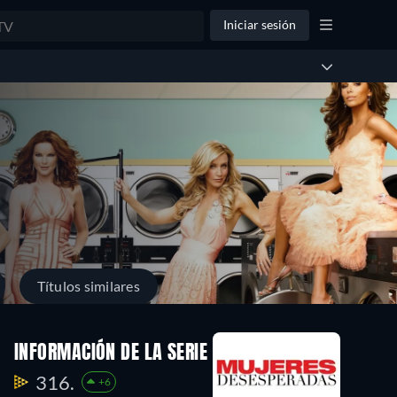
Iniciar sesión
Títulos similares
orada
Temporada
Temporada
INFORMACIÓN DE LA SERIE
3
2
23
24
316.
+6
dios
Episodios
Episodios