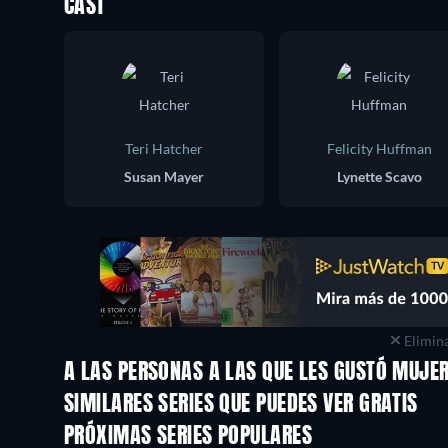
CAST
Teri Hatcher
Felicity Huffman
Susan Mayer
Lynette Scavo
Elimina
A LAS PERSONAS A LAS QUE LES GUSTÓ MUJE
TV
TV
SIMILARES SERIES QUE PUEDES VER GRATIS
TV
TV
PRÓXIMAS SERIES POPULARES
TV
TV