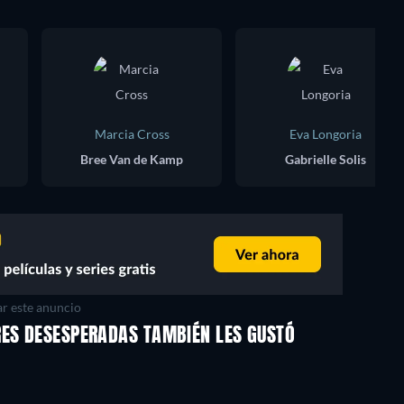
Marcia Cross
Eva Longoria
Bree Van de Kamp
Gabrielle Solis
r este anuncio
RES DESESPERADAS TAMBIÉN LES GUSTÓ
TV
TV
TV
TV
TV
TV