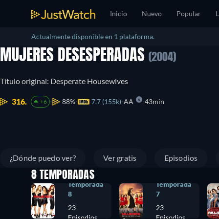
Inicio
Nuevo
Popular
L
Actualmente disponible en 1 plataforma.
MUJERES DESESPERADAS
(2004)
Título original: Desperate Housewives
316.
88%
7.7 (155k)
AA
43min
+6
¿Dónde puedo ver?
Ver gratis
Episodios
8 TEMPORADAS
Temporada
Temporada
8
7
23
23
Episodios
Episodios