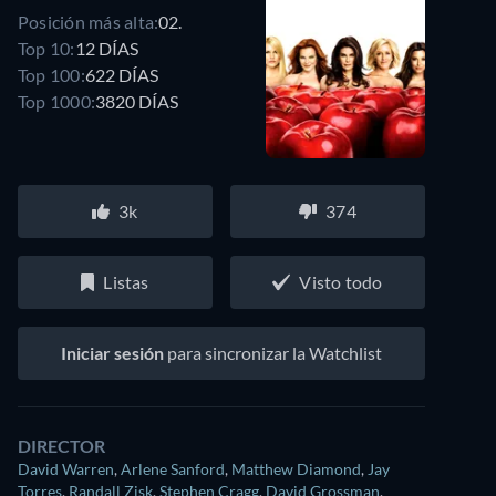
Posición más alta:
02.
Top 10:
12 DÍAS
Top 100:
622 DÍAS
Top 1000:
3820 DÍAS
3k
374
Listas
Visto todo
Iniciar sesión
para sincronizar la Watchlist
DIRECTOR
David Warren
,
Arlene Sanford
,
Matthew Diamond
,
Jay
Torres
,
Randall Zisk
,
Stephen Cragg
,
David Grossman
,