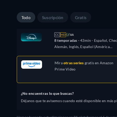
Japonés, Polaco, Portugués (Brasil),
Turco
Todo
Suscripción
Gratis
CC
HD
AA
8 temporadas -
43min
- Español, Chec
Alemán, Inglés, Español (América
Latina), Francés, Húngaro, Italiano,
Japonés, Polaco, Portugués (Brasil),
Mira
otras series
gratis en
Amazon
Turco
Prime Video
¿No encuentras lo que buscas?
Déjanos que te avisemos cuando esté disponible en más p