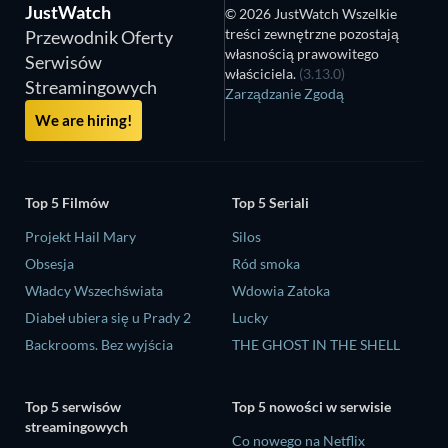
JustWatch
© 2026 JustWatch Wszelkie
treści zewnętrzne pozostają
Przewodnik Oferty
własnością prawowitego
Serwisów
właściciela.
(3.13.0)
Streamingowych
Zarządzanie Zgodą
We are hiring!
Top 5 Filmów
Top 5 Seriali
Projekt Hail Mary
Silos
Obsesja
Ród smoka
Władcy Wszechświata
Wdowia Zatoka
Diabeł ubiera się u Prady 2
Lucky
Backrooms. Bez wyjścia
THE GHOST IN THE SHELL
Top 5 serwisów
Top 5 nowości w serwisie
streamingowych
Co nowego na Netflix