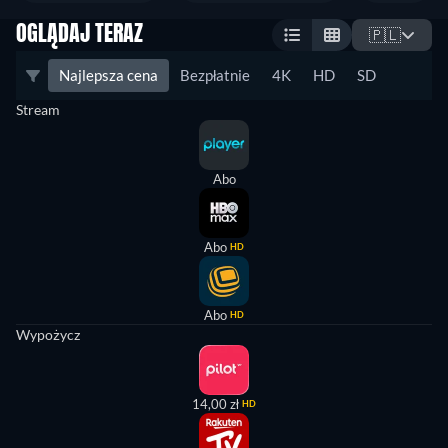
OGLĄDAJ TERAZ
🇵🇱
Najlepsza cena
Bezpłatnie
4K
HD
SD
Stream
Abo
Abo
HD
Abo
HD
Wypożycz
14,00 zł
HD