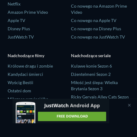
Netflix
Co nowego na Amazon Prime
Amazon Prime Video
Video
Apple TV
Co nowego na Apple TV
Disney Plus
Co nowego na Disney Plus
JustWatch TV
Co nowego na JustWatch TV
Nadchodzące filmy
Nadchodzące seriale
Królowe dragu i zombie
Kulawe konie Sezon 6
Kandydaci śmierci
Dżentelmeni Sezon 2
Wyścig Bestii
Miłość jest ślepa: Wielka
Brytania Sezon 3
Ostatni dom
Ricky Gervais Alley Cats Sezon
Milcząca przyjaciółka
1
Operation Safed Sagar Sezon 1