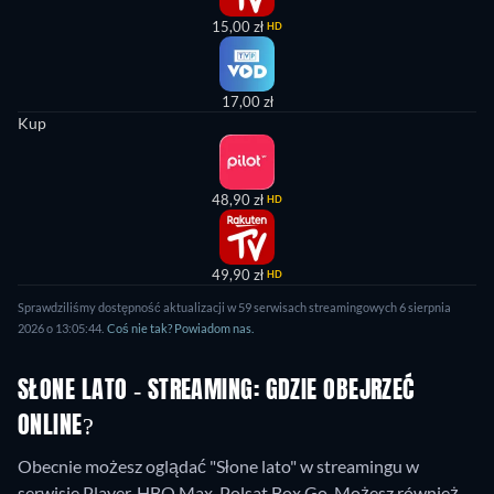
15,00 zł
HD
17,00 zł
Kup
48,90 zł
HD
49,90 zł
HD
Sprawdziliśmy dostępność aktualizacji w 59 serwisach streamingowych 6 sierpnia
2026 o 13:05:44.
Coś nie tak? Powiadom nas.
SŁONE LATO - STREAMING: GDZIE OBEJRZEĆ
ONLINE?
Obecnie możesz oglądać "Słone lato" w streamingu w
serwisie Player, HBO Max, Polsat Box Go. Możesz również