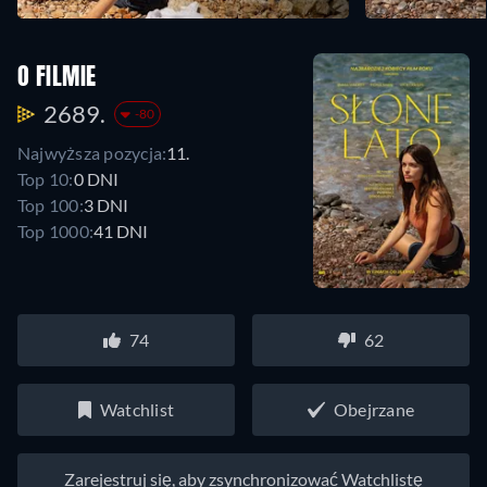
O FILMIE
2689.
-80
Najwyższa pozycja:
11.
Top 10:
0 DNI
Top 100:
3 DNI
Top 1000:
41 DNI
74
62
Watchlist
Obejrzane
Zarejestruj się, aby zsynchronizować Watchlistę