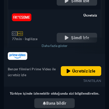
Şimdi İzle
Ücretsiz
retail price
CC
HD
Şimdi İzle
77min
- İngilizce
Daha fazla göster
retail price
Birleşik Krallık
Benzer filmleri Prime Video ile
Ücretsiz izle
ücretsiz izle
TANITILAN
Türkiye içinde izlenebilir olduğunda sizi bilgilendirelim.
Bana bildir