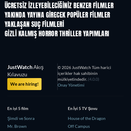
ÜCRETSIZ IZLEYEBILECIĞINIZ BENZER FILMLER
YAKINDA YAYINA GIRECEK POPÜLER FILMLER
YAKLAŞAN SUÇ FILMLERI
GIZLI KALMIŞ HORROR THRILLER YAPIMLARI
JustWatch
Akış
© 2026 JustWatch Tüm harici
içerikler hak sahibinin
Kılavuzu
mülkiyetindedir.
(4.0.0)
We are hiring!
Onay Yönetimi
En iyi 5 film
En İyi 5 TV Şovu
Şimdi ve Sonra
House of the Dragon
Mr. Brown
Off Campus