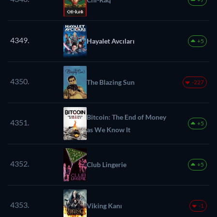
4349.
Hayalet Avcıları
+5
4350.
The Blazing Sun
-227
Bitcoin: The End of Money
4351.
+5
as We Know It
4352.
Club Lingerie
+5
4353.
Viking Kanı
-1