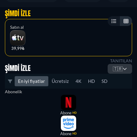
ŞIMDI İZLE
Satın al
39,99₺
TANITILAN
ŞIMDI İZLE
🇹🇷
En iyi fiyatlar
Ücretsiz
4K
HD
SD
Abonelik
Abone
HD
Abone
HD