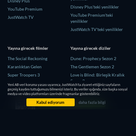
Disney Plus
Disney Plus'teki yenilikler
YouTube Premium
YouTube Premium'teki
JustWatch TV
yenilikler
JustWatch TV'teki yenilikler
Yayına girecek filmler
Yayına girecek diziler
The Social Reckoning
Dune: Prophecy Sezon 2
Karanlıktan Gelen
The Gentlemen Sezon 2
Super Troopers 3
Love is Blind: Birleşik Krallık
Sezon 3
Miyazma Kampında Ergenlik
Yeni AB veri koruma yasası uyarınca, JustWatch’ta ziyaret ettiğiniz sayfaların
Arzuları ve Ölüm
The Shards Sezon 1
geçmiş kaydını tuttuğumuzu bilmenizi isteriz. Bu veriler ışığında, size başka sosyal
medya ve video platformları üzerinde fragmanlar gösterebiliriz.
Cleaner
Çaylak Sezon 7
Kabul ediyorum
daha fazla bilgi