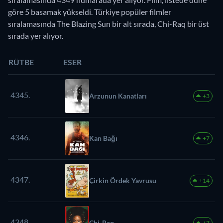
göre 5 basamak yükseldi. Türkiye popüler filmler
sıralamasında The Blazing Sun bir alt sırada, Chi-Raq bir üst
sırada yer alıyor.
RÜTBE
ESER
4345.
Arzunun Kanatları
+3
4346.
Kan Bağı
+7
4347.
Çirkin Ördek Yavrusu
+14
4348.
Chi-Raq
+7