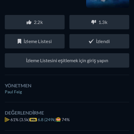
2.2k
1.3k
İzleme Listesi
İzlendi
İzleme Listesini eşitlemek için giriş yapın
YÖNETMEN
Paul Feig
DEĞERLENDIRME
61%
(3.5k)
6.8 (249k)
74%