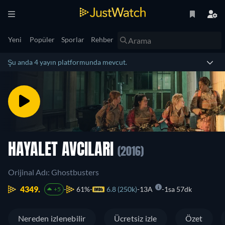
Yeni
Popüler
Sporlar
Rehber
Şu anda 4 yayın platformunda mevcut.
HAYALET AVCILARI
(2016)
Orijinal Adı: Ghostbusters
4349.
61%
6.8 (250k)
13A
1sa 57dk
+5
Nereden izlenebilir
Ücretsiz izle
Özet