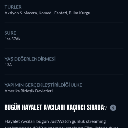
TÜRLER
Aksiyon & Macera, Komedi, Fantazi, Bilim Kurgu
SÜRE
1sa 57dk
YAŞ DEĞERLENDIRMESI
13A
YAPIMIN GERÇEKLEŞTIRILDIĞI ÜLKE
Amerika Birleşik Devletleri
BUGÜN HAYALET AVCILARI KAÇINCI SIRADA?
Hayalet Avcıları bugün JustWatch günlük streaming
sıralamasında 4349 numarada yer alıyor. Film, listede düne