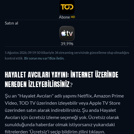
Abone
HD
Satın al
39,99₺
5 Ağustos 2026, 09:59:50 itibariyle 34 streaming servisinde güncelleme olup olmadığını
kontrol ettik.
Bir sorun mu var? Bize iletin.
HAYALET AVCILARI YAYINI: İNTERNET ÜZERINDE
NEREDEN IZLEYEBILIRSINIZ?
Şu an "Hayalet Avcıları" adlı yapımı Netflix, Amazon Prime
Video, TOD TV üzerinden izleyebilir veya Apple TV Store
üzerinden satın alarak indirebilirsiniz.
Şu anda Hayalet
Avcıları için ücretsiz izleme seçeneği yok. Ücretsiz olarak
sunulduğunda haberdar olmak istiyorsanız yukarıdaki
filtrelerden 'Ücretsiz'i seçip bildirim zilini tıklayın.