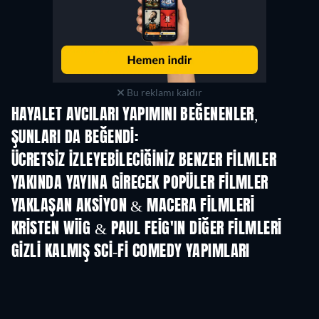
Bu reklamı kaldır
HAYALET AVCILARI YAPIMINI BEĞENENLER,
ŞUNLARI DA BEĞENDI:
ÜCRETSIZ IZLEYEBILECIĞINIZ BENZER FILMLER
YAKINDA YAYINA GIRECEK POPÜLER FILMLER
YAKLAŞAN AKSIYON & MACERA FILMLERI
KRISTEN WIIG & PAUL FEIG'IN DIĞER FILMLERI
GIZLI KALMIŞ SCI-FI COMEDY YAPIMLARI