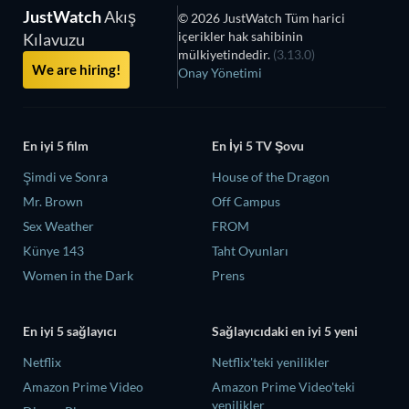
JustWatch
Akış
© 2026 JustWatch Tüm harici
içerikler hak sahibinin
Kılavuzu
mülkiyetindedir.
(3.13.0)
We are hiring!
Onay Yönetimi
En iyi 5 film
En İyi 5 TV Şovu
Şimdi ve Sonra
House of the Dragon
Mr. Brown
Off Campus
Sex Weather
FROM
Künye 143
Taht Oyunları
Women in the Dark
Prens
En iyi 5 sağlayıcı
Sağlayıcıdaki en iyi 5 yeni
Netflix
Netflix'teki yenilikler
Amazon Prime Video
Amazon Prime Video'teki
yenilikler