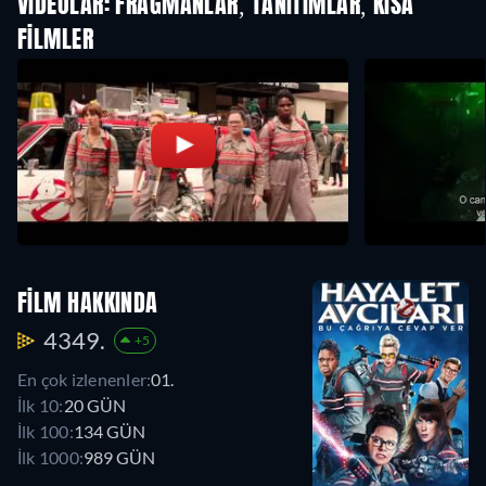
VIDEOLAR: FRAGMANLAR, TANITIMLAR, KISA
FILMLER
FILM HAKKINDA
4349.
+5
En çok izlenenler:
01.
İlk 10:
20 GÜN
İlk 100:
134 GÜN
İlk 1000:
989 GÜN