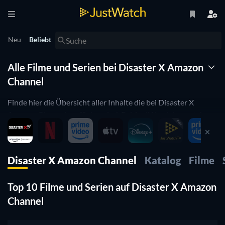
Neu
Beliebt
Alle Filme und Serien bei Disaster X Amazon
Channel
Finde hier die Übersicht aller Inhalte die bei Disaster X
Amazon Channel verfügbar sind. Bei JustWatch kannst du
sehen, welche Filme und Serien jetzt gerade bei Disaster X
Amazon Channel zu sehen sind. Mit Hilfe der Watchbar
kannst du Problemlos zwischen verschiedenen Streaming
Disaster X Amazon Channel
Katalog
Filme
Anbietern hin- und herwechseln und Preise oder die
Angebotsvielfalt vergleichen.
Top 10 Filme und Serien auf Disaster X Amazon
Channel