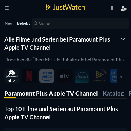
Neu
Beliebt
Alle Filme und Serien bei Paramount Plus
Apple TV Channel
Finde hier die Übersicht aller Inhalte die bei Paramount Plus
Apple TV Channel verfügbar sind. Bei JustWatch kannst du
sehen, welche Filme und Serien jetzt gerade bei Paramount
Plus Apple TV Channel zu sehen sind. Mit Hilfe der Watchbar
kannst du Problemlos zwischen verschiedenen Streaming
Paramount Plus Apple TV Channel
Katalog
Anbietern hin- und herwechseln und Preise oder die
Angebotsvielfalt vergleichen.
Top 10 Filme und Serien auf Paramount Plus
Apple TV Channel