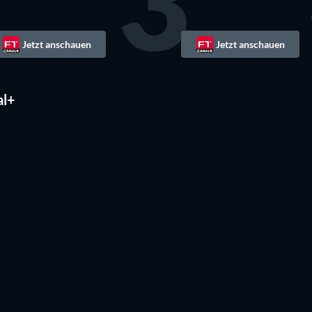
3
Jetzt anschauen
Jetzt anschauen
Serie
al+
Serie
Serie
Serie