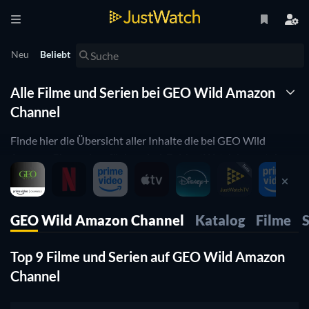
Neu
Beliebt
Alle Filme und Serien bei GEO Wild Amazon
Channel
Finde hier die Übersicht aller Inhalte die bei GEO Wild
Amazon Channel verfügbar sind. Bei JustWatch kannst du
sehen, welche Filme und Serien jetzt gerade bei GEO Wild
Amazon Channel zu sehen sind. Mit Hilfe der Watchbar
kannst du Problemlos zwischen verschiedenen Streaming
GEO Wild Amazon Channel
Katalog
Filme
S
Anbietern hin- und herwechseln und Preise oder die
Angebotsvielfalt vergleichen.
Top 9 Filme und Serien auf GEO Wild Amazon
Channel