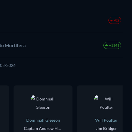
-82
ão Mortífera
+1141
6/08/2026
Domhnall Gleeson
Will Poulter
Captain Andrew Henry
Jim Bridger