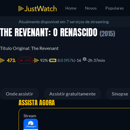
Home
Novos
Populares
Atualmente disponível em 7 serviços de streaming.
THE REVENANT: O RENASCIDO
(2015)
Título Original: The Revenant
473.
92%
8.0 (957k)
16
2h 37min
-293
Onde assistir
Assistir gratuitamente
Sinopse
ASSISTA AGORA
Stream