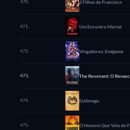
470.
2 Filhos de Francisco
471.
Um Encontro Mortal
472.
Vingadores: Endgame
473.
The Revenant: O Renasc
474.
Estômago
475.
O Homem Que Veio do F