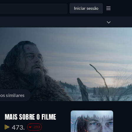
Iniciar sessão
los similares
MAIS SOBRE O FILME
473.
-293