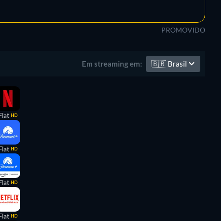
PROMOVIDO
🇧🇷
Brasil
Em streaming em:
Flat
HD
Flat
HD
Flat
HD
Flat
HD