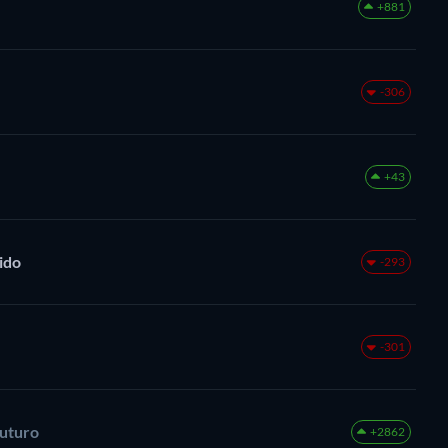
+881
-306
+43
ido
-293
-301
uturo
+2862