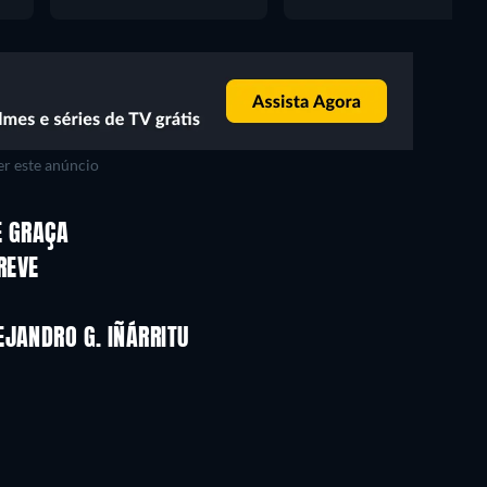
r este anúncio
E GRAÇA
REVE
EJANDRO G. IÑÁRRITU