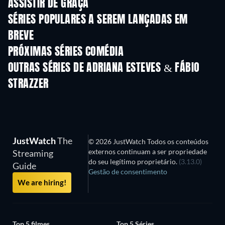
ASSISTIR DE GRAÇA
Série
S
SÉRIES POPULARES A SEREM LANÇADAS EM
BREVE
Série
Série
S
PRÓXIMAS SÉRIES COMÉDIA
Temporada 6
Temporada 2
Tempora
OUTRAS SÉRIES DE ADRIANA ESTEVES & FÁBIO
STRAZZER
Série
Série
S
JustWatch
The
© 2026 JustWatch Todos os conteúdos
externos continuam a ser propriedade
Streaming
do seu legítimo proprietário.
(3.13.0)
Guide
Gestão de consentimento
We are hiring!
Top 5 filmes
Top 5 Séries