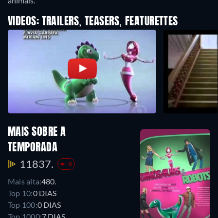
animals.
VIDEOS: TRAILERS, TEASERS, FEATURETTES
MAIS SOBRE A
TEMPORADA
11837.
-8
Mais alta:
480.
Top 10:
0 DIAS
Top 100:
0 DIAS
Top 1000:
7 DIAS