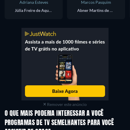
Adriana Esteves
Marcos Pasquim
Júlia Freire de Aquino Medeiros
Abner Martins de Medeiros
Remover este anúncio
O QUE MAIS PODERIA INTERESSAR A VOCÊ
Série
Série
S
PROGRAMAS DE TV SEMELHANTES PARA VOCÊ