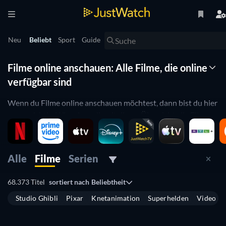
Neu
Beliebt
Sport
Guide
Filme online anschauen: Alle Filme, die online
verfügbar sind
Wenn du Filme online anschauen möchtest, dann bist du hier
genau richtig. Wir zeigen dir mit dieser Übersicht alle Filme,
die du gerade online kaufen, mieten oder streamen kannst.
Sollten dich demnächst verfügbare Titel interessieren, dann
Alle
Filme
Serien
findest du auf JustWatch eine Übersicht
aller demnächst
verfügbaren Filme und Serien
in Deutschland. Du hast auch
68.373 Titel
sortiert nach
Beliebtheit
die Möglichkeit mithilfe von Filtern nach
demnächst
verfügbaren Filmen
und
Serien
separat zu suchen.
Studio Ghibli
Pixar
Knetanimation
Superhelden
Videospi