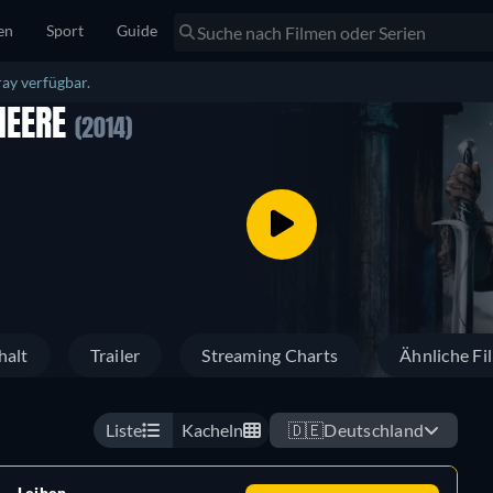
en
Sport
Guide
ay verfügbar.
 HEERE
(2014)
halt
Trailer
Streaming Charts
Ähnliche Fi
Liste
Kacheln
🇩🇪
Deutschland
Leihen