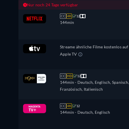
Nur noch 24 Tage verfügbar
CC
4K
12
144min
Streame ähnliche Filme kostenlos auf
Apple TV
CC
HD
12
144min
- Deutsch, Englisch, Spanisch
Französisch, Italienisch
CC
4K
12
144min
- Deutsch, Englisch