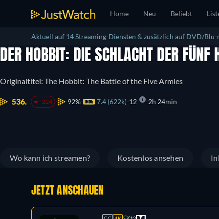
Home
Neu
Beliebt
List
Aktuell auf 14 Streaming-Diensten & zusätzlich auf DVD/Blu-r
DER HOBBIT: DIE SCHLACHT DER FÜNF
Originaltitel: The Hobbit: The Battle of the Five Armies
536.
92%
7.4 (622k)
12
2h 24min
-224
Wo kann ich streamen?
Kostenlos ansehen
In
JETZT ANSCHAUEN
CC
4K
12