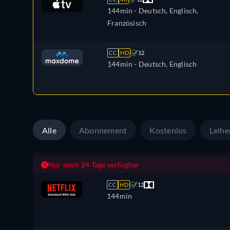
144min
- Deutsch, Englisch,
Französisch
CC
HD
12
144min
- Deutsch, Englisch
Alle
Abonnement
Kostenlos
Leihe
Nur noch 24 Tage verfügbar
CC
HD
12
144min