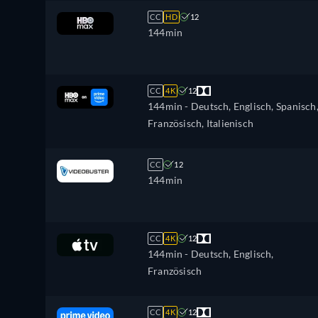
CC
HD
12
144min
CC
4K
12
144min
- Deutsch, Englisch, Spanisch
Französisch, Italienisch
CC
12
144min
CC
4K
12
144min
- Deutsch, Englisch,
Französisch
CC
4K
12