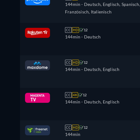
144min
- Deutsch, Englisch, Spanisch
Französisch, Italienisch
CC
HD
12
144min
- Deutsch
CC
HD
12
144min
- Deutsch, Englisch
CC
4K
12
144min
- Deutsch, Englisch
CC
HD
12
144min