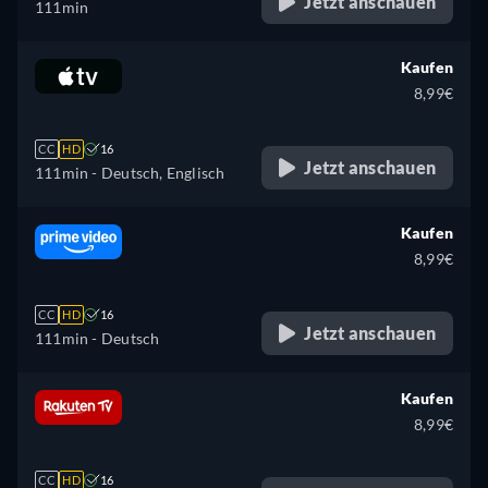
Jetzt anschauen
111min
Kaufen
8,99€
CC
HD
16
Jetzt anschauen
111min
- Deutsch, Englisch
Kaufen
8,99€
CC
HD
16
Jetzt anschauen
111min
- Deutsch
Kaufen
8,99€
CC
HD
16