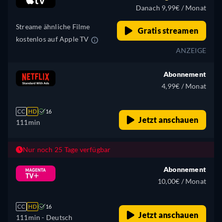
Danach 9,99€ / Monat
Streame ähnliche Filme
Gratis streamen
kostenlos auf Apple TV
ANZEIGE
Abonnement
4,99€ / Monat
CC
HD
16
Jetzt anschauen
111min
Nur noch 25 Tage verfügbar
Abonnement
10,00€ / Monat
CC
HD
16
Jetzt anschauen
111min
- Deutsch