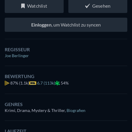
Watchlist
Gesehen
Einloggen
, um Watchlist zu syncen
REGISSEUR
Joe Berlinger
BEWERTUNG
87%
(1.1k)
6.7 (113k)
54%
GENRES
Krimi, Drama, Mystery & Thriller
,
Biografien
LAUFZEIT