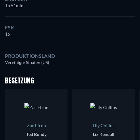
1h 51min
FSK
16
PRODUKTIONSLAND
Vereinigte Staaten (US)
BESETZUNG
Zac Efron
Lily Collins
Ted Bundy
Liz Kendall