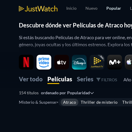
Inicio
Nuevo
Popular
L
Descubre dónde ver Películas de Atraco hoy
Si estás buscando Películas de Atraco para ver online, 
género, joyas ocultas y los últimos estrenos. Explora los
¡Explora los mejores títulos de Atraco de todos los ti
Algunos de los títulos de Atraco más populares ahora mi
más que podrían interesarte. Para encontrar lo que mejor 
Ver todo
Películas
Series
Año
FILTROS
puedes aplicar filtros por puntuación en IMDb o Rotten 
154 títulos
ordenado por
Popularidad
Además de descubrir dónde ver grandes Películas de Atra
Misterio & Suspense
>
Atraco
Thriller de misterio
Thril
muchos más!) con esta guía de streaming.
Gratis
Si te interesa explorar otros géneros, echa un vistazo a