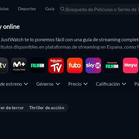
istas
Deportes
Guía
 online
en JustWatch te lo ponemos fácil con una guía de streaming complet
títulos disponibles en plataformas de streaming en Espana, como
empos!
smo son La suerte de los Logan, Juego de ladrones: El atraco per
se adapta a tus gustos, puedes filtrar los resultados por fecha de 
 de estreno
Géneros
Precio
Calificación
Pa
Tomatoes para ver los títulos más populares disponibles hoy en s
co, esta guía te ayuda a encontrar joyas que quizás aún no hayas v
ler de terror
Thriller de acción
 las guías de JustWatch para saber dónde ver
Thriller de acción
,
Crim