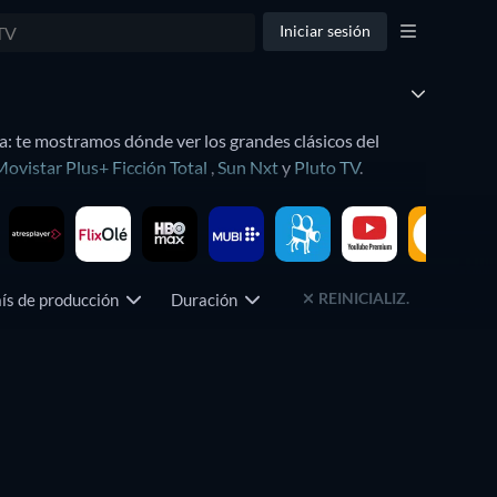
Iniciar sesión
a: te mostramos dónde ver los grandes clásicos del
Movistar Plus+ Ficción Total
,
Sun Nxt
y
Pluto TV
.
fecto and Snatch. Cerdos y diamantes, pero hay muchos
estreno, precio o clasificación por edades. También
REINICIALIZ.
ís de producción
Duración
Clasificación por edades
treaming.
isto. Descubre dónde ver todos estos títulos (¡y
en organizado
y
Comedia de acción
.