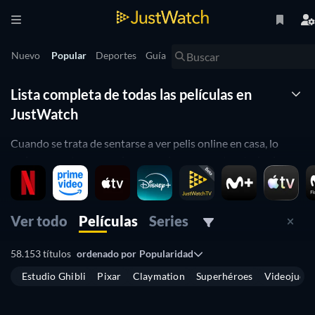
Nuevo
Popular
Deportes
Guía
Lista completa de todas las películas en
JustWatch
Cuando se trata de sentarse a ver pelis online en casa, lo
mejor es contar con un lugar en el que encontrar todas las
producciones que existen clasificadas por los servicios de
streaming donde puedes verlas.
Ver todo
Películas
Series
Eso es lo que te ofrecemos en JustWatch: una biblioteca
virtual de películas donde buscar y encontrar lo que quieres
58.153 títulos
ordenado por
Popularidad
ver sin tener que pasarte en Google horas y horas.
Estudio Ghibli
Pixar
Claymation
Superhéroes
Videojueg
Gracias a nuestra página y nuestra herramienta de
búsqueda
de películas
y
búsqueda de series
, podrás estar al día de la