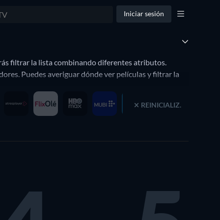
Iniciar sesión
s filtrar la lista combinando diferentes atributos.
res. Puedes averiguar dónde ver películas y filtrar la
REINICIALIZ.
omedia hasta el terror, entonces Filmin es lo que
de una gran selección de películas, Filmin también ofrece
ditores de Filmin hace una selección de películas, o por
ries en Filmin de comedia, musicales, películas y series
s premiadas en diferentes festivales de cine.