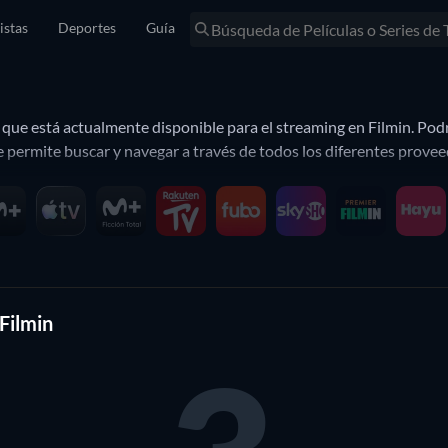
istas
Deportes
Guía
que está actualmente disponible para el streaming en Filmin. Podrá
ermite buscar y navegar a través de todos los diferentes proveedo
o ver en Filmin?
ma de streaming que te ofrezca una variedad de géneros, desde la c
ítulos, desde los clásicos hasta los estrenos más actuales. Además 
sde comedias hasta dramas interesantes.
 Filmin
es opciones, puedes usar la sección “Colecciones” en las que los e
ies por géneros convencionales, aquí podrás encontrar películas y se
Filmin de thriller, entre otros. También hay un apartado de película