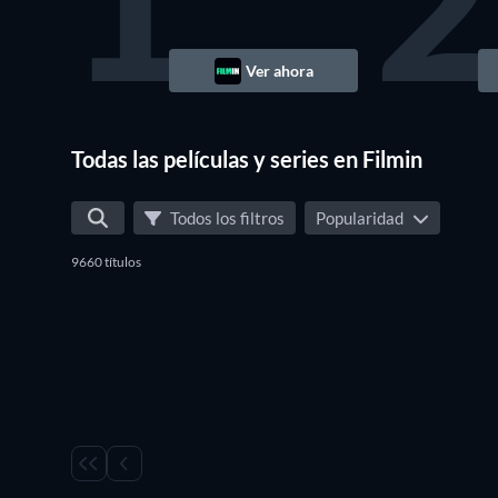
1
2
Ver ahora
Todas las películas y series en Filmin
Todos los filtros
Popularidad
9660 títulos
TV
TV
TV
TV
TV
TV