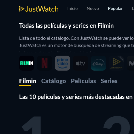
Inicio
Nuevo
Popular
L
Todas las películas y series en Filmin
Lista de todo el catálogo. Con JustWatch se puede ver lo 
JustWatch es un motor de búsqueda de streaming que te p
lista combinando diferentes atributos.
¿Cuáles son los géneros de películas y series que pued
Si eres un amante del cine y estás buscando una platafor
Filmin
Catálogo
Películas
Series
buscas. Esta plataforma ofrece una amplia selección de t
una amplia variedad de series en diferentes géneros, de
Las 10 películas y series más destacadas en
Para moverte por su amplio catálogo cuentas con diferent
“Canales” que se trata de una división de películas y ser
en Filmin de terror, documentales o películas y series en 