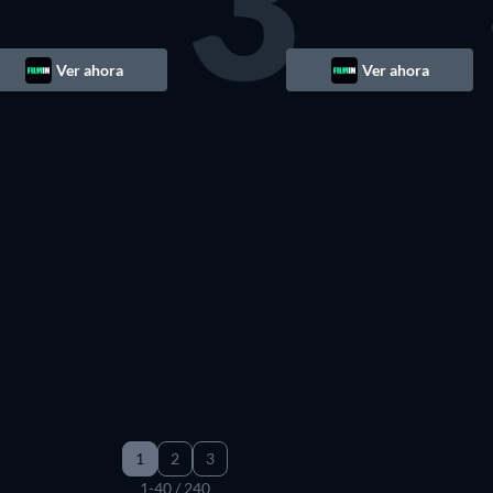
3
Ver ahora
Ver ahora
TV
TV
TV
TV
1
2
3
1-40 / 240