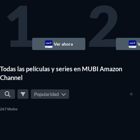
1
2
Ver ahora
V
Todas las películas y series en MUBI Amazon
Channel
Popularidad
267 títulos