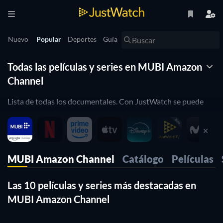
Nuevo
Popular
Deportes
Guía
Todas las películas y series en MUBI Amazon
Channel
Lista de todas los documentales. Con JustWatch se puede
ver lo que está actualmente disponible para el streaming en
MUBI Amazon Channel. Podrás filtrar la lista combinando
diferentes atributos. JustWatch es un motor de búsqueda de
streaming que te permite buscar y navegar a través de todos
MUBI Amazon Channel
Catálogo
Películas
los diferentes proveedores. Puedes averiguar dónde ver
películas y filtrar la lista combinando diferentes atributos.
Las 10 películas y series más destacadas en
MUBI Amazon Channel