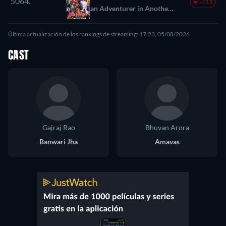
5064.
-115
an Adventurer in Another
World
Última actualización de los rankings de streaming: 17:23, 05/08/2026
CAST
Gajraj Rao
Bhuvan Arora
Banwari Jha
Amavas