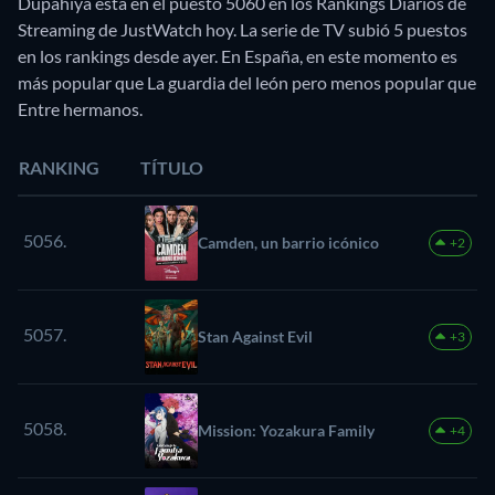
Dupahiya está en el puesto 5060 en los Rankings Diarios de
Streaming de JustWatch hoy. La serie de TV subió 5 puestos
en los rankings desde ayer. En España, en este momento es
más popular que La guardia del león pero menos popular que
Entre hermanos.
RANKING
TÍTULO
5056.
Camden, un barrio icónico
+2
5057.
Stan Against Evil
+3
5058.
Mission: Yozakura Family
+4