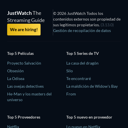
JustWatch
The
© 2026 JustWatch Todos los
contenidos externos son propiedad de
Streaming Guide
sus legítimos propietarios.
(3.13.0)
We are hiring!
Gestión de recopilación de datos
Top 5 Películas
Top 5 Series de TV
Proyecto Salvación
La casa del dragón
Obsesión
Silo
La Odisea
Te encontraré
Las ovejas detectives
La maldición de Widow's Bay
He-Man y los masters del
From
universo
Top 5 Proveedores
Top 5 nuevo en proveedor
Netflix
Lo nuevo en Netflix