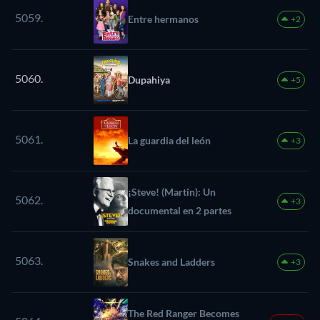
5059.
Entre hermanos
+2
5060.
Dupahiya
+5
5061.
La guardia del león
+3
¡Steve! (Martin): Un
5062.
+3
documental en 2 partes
5063.
Snakes and Ladders
+3
The Red Ranger Becomes