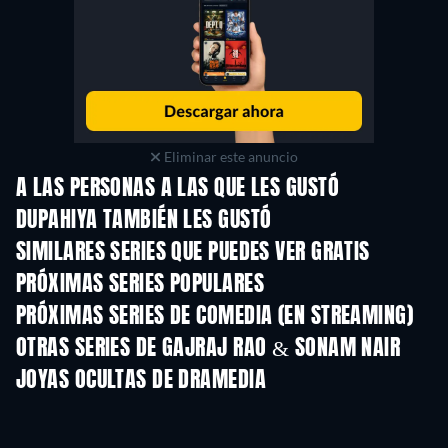
Eliminar este anuncio
A LAS PERSONAS A LAS QUE LES GUSTÓ
DUPAHIYA TAMBIÉN LES GUSTÓ
SIMILARES SERIES QUE PUEDES VER GRATIS
TV
TV
PRÓXIMAS SERIES POPULARES
TV
TV
PRÓXIMAS SERIES DE COMEDIA (EN STREAMING)
Temporada 6
Temporada 2
Tempora
OTRAS SERIES DE GAJRAJ RAO & SONAM NAIR
TV
TV
JOYAS OCULTAS DE DRAMEDIA
TV