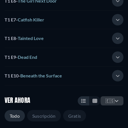
T1 E6
-
The Girl Next Door
T1 E7
-
Catfish Killer
T1 E8
-
Tainted Love
T1 E9
-
Dead End
T1 E10
-
Beneath the Surface
VER AHORA
🇪🇸
Todo
Suscripción
Gratis