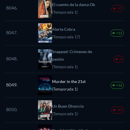
El cuento de la dama Ok
8046.
-17
(Temporada 1)
Alerta Cobra
8047.
+12
(Temporada 17)
Snapped: Crímenes de
8048.
pasión
-3
(Temporada 1)
Murder in the 21st
8049.
+16
(Temporada 1)
Un Buen Divorcio
8050.
-93
(Temporada 1)