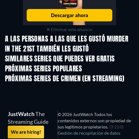
Eliminar este anuncio
A LAS PERSONAS A LAS QUE LES GUSTÓ MURDER
IN THE 21ST TAMBIÉN LES GUSTÓ
TV
TV
SIMILARES SERIES QUE PUEDES VER GRATIS
TV
TV
PRÓXIMAS SERIES POPULARES
TV
TV
PRÓXIMAS SERIES DE CRIMEN (EN STREAMING)
Temporada 6
Temporada 2
Tempora
JustWatch
The
© 2026 JustWatch Todos los
contenidos externos son propiedad de
Streaming Guide
sus legítimos propietarios.
(3.13.0)
We are hiring!
Gestión de recopilación de datos