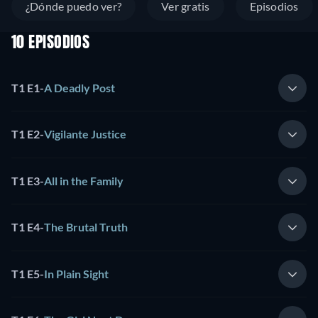
¿Dónde puedo ver?
Ver gratis
Episodios
10 EPISODIOS
T1 E1
-
A Deadly Post
T1 E2
-
Vigilante Justice
T1 E3
-
All in the Family
T1 E4
-
The Brutal Truth
T1 E5
-
In Plain Sight