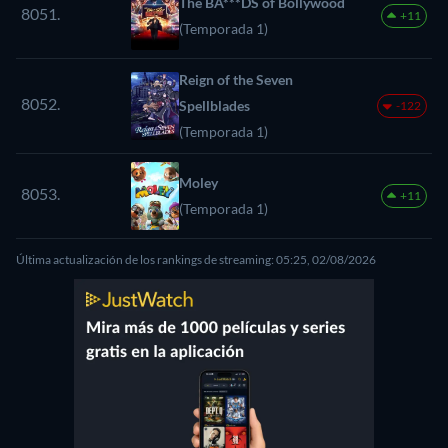
The BA***DS of Bollywood
8051.
+11
(Temporada 1)
Reign of the Seven
8052.
Spellblades
-122
(Temporada 1)
Moley
8053.
+11
(Temporada 1)
Última actualización de los rankings de streaming: 05:25, 02/08/2026